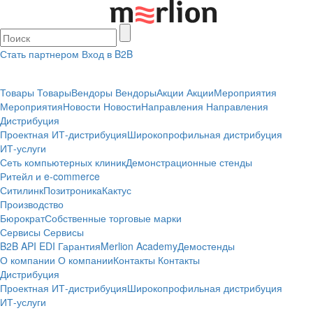
Стать партнером
Вход в B2B
Товары
Товары
Вендоры
Вендоры
Акции
Акции
Мероприятия
Мероприятия
Новости
Новости
Направления
Направления
Дистрибуция
Проектная
ИТ-дистрибуция
Широкопрофильная дистрибуция
ИТ-услуги
Сеть компьютерных клиник
Демонстрационные стенды
Ритейл и e-commerce
Ситилинк
Позитроника
Кактус
Производство
Бюрократ
Собственные торговые марки
Сервисы
Сервисы
B2B
API
EDI
Гарантия
Merlion Academy
Демостенды
О компании
О компании
Контакты
Контакты
Дистрибуция
Проектная
ИТ-дистрибуция
Широкопрофильная дистрибуция
ИТ-услуги