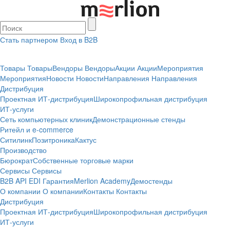
Стать партнером
Вход в B2B
Товары
Товары
Вендоры
Вендоры
Акции
Акции
Мероприятия
Мероприятия
Новости
Новости
Направления
Направления
Дистрибуция
Проектная
ИТ-дистрибуция
Широкопрофильная дистрибуция
ИТ-услуги
Сеть компьютерных клиник
Демонстрационные стенды
Ритейл и e-commerce
Ситилинк
Позитроника
Кактус
Производство
Бюрократ
Собственные торговые марки
Сервисы
Сервисы
B2B
API
EDI
Гарантия
Merlion Academy
Демостенды
О компании
О компании
Контакты
Контакты
Дистрибуция
Проектная
ИТ-дистрибуция
Широкопрофильная дистрибуция
ИТ-услуги