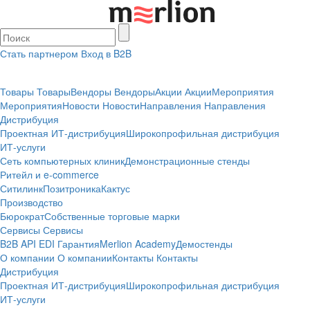
Стать партнером
Вход в B2B
Товары
Товары
Вендоры
Вендоры
Акции
Акции
Мероприятия
Мероприятия
Новости
Новости
Направления
Направления
Дистрибуция
Проектная
ИТ-дистрибуция
Широкопрофильная дистрибуция
ИТ-услуги
Сеть компьютерных клиник
Демонстрационные стенды
Ритейл и e-commerce
Ситилинк
Позитроника
Кактус
Производство
Бюрократ
Собственные торговые марки
Сервисы
Сервисы
B2B
API
EDI
Гарантия
Merlion Academy
Демостенды
О компании
О компании
Контакты
Контакты
Дистрибуция
Проектная
ИТ-дистрибуция
Широкопрофильная дистрибуция
ИТ-услуги