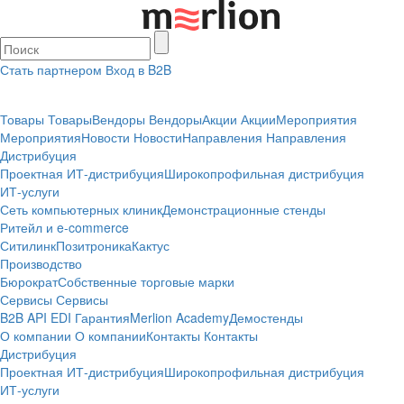
Стать партнером
Вход в B2B
Товары
Товары
Вендоры
Вендоры
Акции
Акции
Мероприятия
Мероприятия
Новости
Новости
Направления
Направления
Дистрибуция
Проектная
ИТ-дистрибуция
Широкопрофильная дистрибуция
ИТ-услуги
Сеть компьютерных клиник
Демонстрационные стенды
Ритейл и e-commerce
Ситилинк
Позитроника
Кактус
Производство
Бюрократ
Собственные торговые марки
Сервисы
Сервисы
B2B
API
EDI
Гарантия
Merlion Academy
Демостенды
О компании
О компании
Контакты
Контакты
Дистрибуция
Проектная
ИТ-дистрибуция
Широкопрофильная дистрибуция
ИТ-услуги