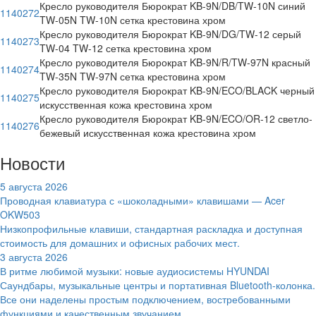
Кресло руководителя Бюрократ KB-9N/DB/TW-10N синий
1140272
TW-05N TW-10N сетка крестовина хром
Кресло руководителя Бюрократ KB-9N/DG/TW-12 серый
1140273
TW-04 TW-12 сетка крестовина хром
Кресло руководителя Бюрократ KB-9N/R/TW-97N красный
1140274
TW-35N TW-97N сетка крестовина хром
Кресло руководителя Бюрократ KB-9N/ECO/BLACK черный
1140275
искусственная кожа крестовина хром
Кресло руководителя Бюрократ KB-9N/ECO/OR-12 светло-
1140276
бежевый искусственная кожа крестовина хром
Новости
5 августа 2026
Проводная клавиатура с «шоколадными» клавишами — Acer
OKW503
Низкопрофильные клавиши, стандартная раскладка и доступная
стоимость для домашних и офисных рабочих мест.
3 августа 2026
В ритме любимой музыки: новые аудиосистемы HYUNDAI
Саундбары, музыкальные центры и портативная Bluetooth-колонка.
Все они наделены простым подключением, востребованными
функциями и качественным звучанием.