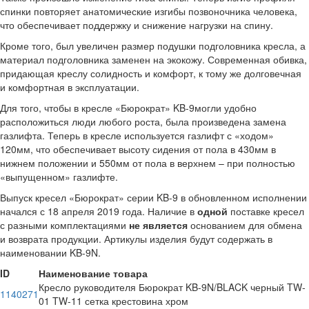
спинки повторяет анатомические изгибы позвоночника человека,
что обеспечивает поддержку и снижение нагрузки на спину.
Кроме того, был увеличен размер подушки подголовника кресла, а
материал подголовника заменен на экокожу. Современная обивка,
придающая креслу солидность и комфорт, к тому же долговечная
и комфортная в эксплуатации.
Для того, чтобы в кресле «Бюрократ» KB-9могли удобно
расположиться люди любого роста, была произведена замена
газлифта. Теперь в кресле используется газлифт с «ходом»
120мм, что обеспечивает высоту сидения от пола в 430мм в
нижнем положении и 550мм от пола в верхнем – при полностью
«выпущенном» газлифте.
Выпуск кресел «Бюрократ» серии KB-9 в обновленном исполнении
начался с 18 апреля 2019 года. Наличие в
одной
поставке кресел
с разными комплектациями
не является
основанием для обмена
и возврата продукции. Артикулы изделия будут содержать в
наименовании KB-9N.
ID
Наименование товара
Кресло руководителя Бюрократ KB-9N/BLACK черный TW-
1140271
01 TW-11 сетка крестовина хром