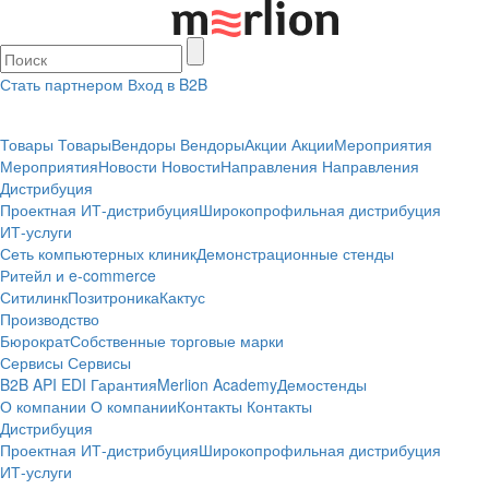
Стать партнером
Вход в B2B
Товары
Товары
Вендоры
Вендоры
Акции
Акции
Мероприятия
Мероприятия
Новости
Новости
Направления
Направления
Дистрибуция
Проектная
ИТ-дистрибуция
Широкопрофильная дистрибуция
ИТ-услуги
Сеть компьютерных клиник
Демонстрационные стенды
Ритейл и e-commerce
Ситилинк
Позитроника
Кактус
Производство
Бюрократ
Собственные торговые марки
Сервисы
Сервисы
B2B
API
EDI
Гарантия
Merlion Academy
Демостенды
О компании
О компании
Контакты
Контакты
Дистрибуция
Проектная
ИТ-дистрибуция
Широкопрофильная дистрибуция
ИТ-услуги