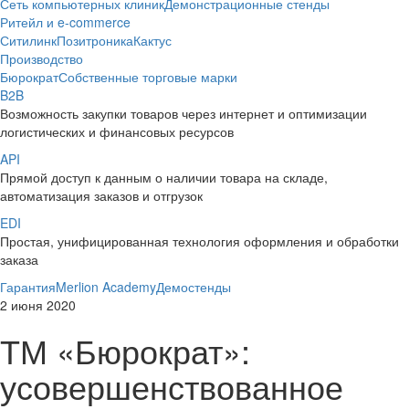
Сеть компьютерных клиник
Демонстрационные стенды
Ритейл и e-commerce
Ситилинк
Позитроника
Кактус
Производство
Бюрократ
Собственные торговые марки
B2B
Возможность закупки товаров через интернет и оптимизации
логистических и финансовых ресурсов
API
Прямой доступ к данным о наличии товара на складе,
автоматизация заказов и отгрузок
EDI
Простая, унифицированная технология оформления и обработки
заказа
Гарантия
Merlion Academy
Демостенды
2 июня 2020
ТМ «Бюрократ»:
усовершенствованное