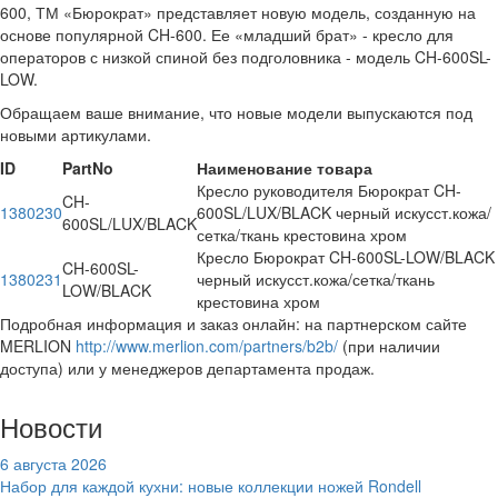
600, ТМ «Бюрократ» представляет новую модель, созданную на
основе популярной CH-600. Ее «младший брат» - кресло для
операторов с низкой спиной без подголовника - модель CH-600SL-
LOW.
Обращаем ваше внимание, что новые модели выпускаются под
новыми артикулами.
ID
PartNo
Наименование товара
Кресло руководителя Бюрократ CH-
CH-
1380230
600SL/LUX/BLACK черный искусст.кожа/
600SL/LUX/BLACK
сетка/ткань крестовина хром
Кресло Бюрократ CH-600SL-LOW/BLACK
CH-600SL-
1380231
черный искусст.кожа/сетка/ткань
LOW/BLACK
крестовина хром
Подробная информация и заказ онлайн: на партнерском сайте
MERLION
http://www.merlion.com/partners/b2b/
(при наличии
доступа) или у менеджеров департамента продаж.
Новости
6 августа 2026
Набор для каждой кухни: новые коллекции ножей Rondell