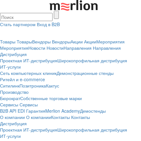
Стать партнером
Вход в B2B
Товары
Товары
Вендоры
Вендоры
Акции
Акции
Мероприятия
Мероприятия
Новости
Новости
Направления
Направления
Дистрибуция
Проектная
ИТ-дистрибуция
Широкопрофильная дистрибуция
ИТ-услуги
Сеть компьютерных клиник
Демонстрационные стенды
Ритейл и e-commerce
Ситилинк
Позитроника
Кактус
Производство
Бюрократ
Собственные торговые марки
Сервисы
Сервисы
B2B
API
EDI
Гарантия
Merlion Academy
Демостенды
О компании
О компании
Контакты
Контакты
Дистрибуция
Проектная
ИТ-дистрибуция
Широкопрофильная дистрибуция
ИТ-услуги