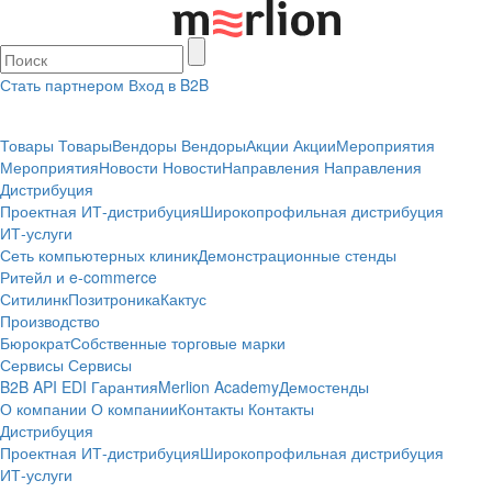
Стать партнером
Вход в B2B
Товары
Товары
Вендоры
Вендоры
Акции
Акции
Мероприятия
Мероприятия
Новости
Новости
Направления
Направления
Дистрибуция
Проектная
ИТ-дистрибуция
Широкопрофильная дистрибуция
ИТ-услуги
Сеть компьютерных клиник
Демонстрационные стенды
Ритейл и e-commerce
Ситилинк
Позитроника
Кактус
Производство
Бюрократ
Собственные торговые марки
Сервисы
Сервисы
B2B
API
EDI
Гарантия
Merlion Academy
Демостенды
О компании
О компании
Контакты
Контакты
Дистрибуция
Проектная
ИТ-дистрибуция
Широкопрофильная дистрибуция
ИТ-услуги