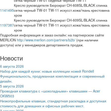
сетка черный TW-01 сиденье черный TW-11
Кресло руководителя Бюрократ CH-608SL/BLACK спинка
1141495
сетка черный TW-01 TW-11 искусст.кожа/ткань крестовина
хром
Кресло руководителя Бюрократ CH-609SL/BLACK спинка
1197387
сетка черный TW-01 TW-11 искусст.кожа/ткань крестовина
хром
Подробная информация и заказ онлайн: на партнерском сайте
MERLION
http://www.merlion.com/partners/b2b/
(при наличии
доступа) или у менеджеров департамента продаж.
Новости
6 августа 2026
Набор для каждой кухни: новые коллекции ножей Rondell
Функциональность, продуманная комплектация и современный
дизайн.
5 августа 2026
Проводная клавиатура с «шоколадными» клавишами — Acer
OKW503
Низкопрофильные клавиши, стандартная раскладка и доступная
стоимость для домашних и офисных рабочих мест.
3 августа 2026