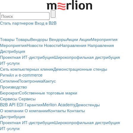
Стать партнером
Вход в B2B
Товары
Товары
Вендоры
Вендоры
Акции
Акции
Мероприятия
Мероприятия
Новости
Новости
Направления
Направления
Дистрибуция
Проектная
ИТ-дистрибуция
Широкопрофильная дистрибуция
ИТ-услуги
Сеть компьютерных клиник
Демонстрационные стенды
Ритейл и e-commerce
Ситилинк
Позитроника
Кактус
Производство
Бюрократ
Собственные торговые марки
Сервисы
Сервисы
B2B
API
EDI
Гарантия
Merlion Academy
Демостенды
О компании
О компании
Контакты
Контакты
Дистрибуция
Проектная
ИТ-дистрибуция
Широкопрофильная дистрибуция
ИТ-услуги