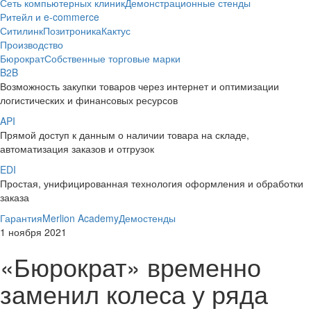
Сеть компьютерных клиник
Демонстрационные стенды
Ритейл и e-commerce
Ситилинк
Позитроника
Кактус
Производство
Бюрократ
Собственные торговые марки
B2B
Возможность закупки товаров через интернет и оптимизации
логистических и финансовых ресурсов
API
Прямой доступ к данным о наличии товара на складе,
автоматизация заказов и отгрузок
EDI
Простая, унифицированная технология оформления и обработки
заказа
Гарантия
Merlion Academy
Демостенды
1 ноября 2021
«Бюрократ» временно
заменил колеса у ряда