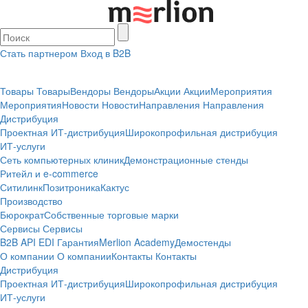
Стать партнером
Вход в B2B
Товары
Товары
Вендоры
Вендоры
Акции
Акции
Мероприятия
Мероприятия
Новости
Новости
Направления
Направления
Дистрибуция
Проектная
ИТ-дистрибуция
Широкопрофильная дистрибуция
ИТ-услуги
Сеть компьютерных клиник
Демонстрационные стенды
Ритейл и e-commerce
Ситилинк
Позитроника
Кактус
Производство
Бюрократ
Собственные торговые марки
Сервисы
Сервисы
B2B
API
EDI
Гарантия
Merlion Academy
Демостенды
О компании
О компании
Контакты
Контакты
Дистрибуция
Проектная
ИТ-дистрибуция
Широкопрофильная дистрибуция
ИТ-услуги