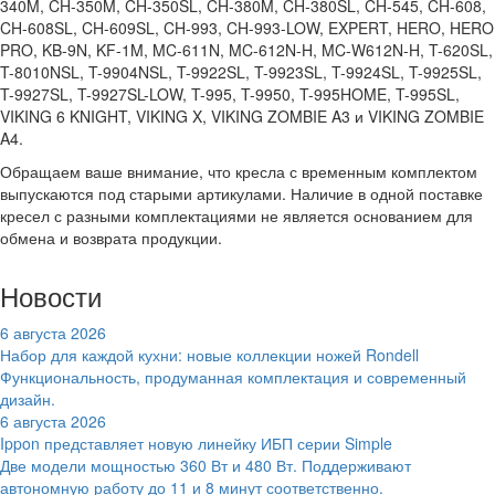
340M, CH-350M, CH-350SL, CH-380M, CH-380SL, CH-545, CH-608,
CH-608SL, CH-609SL, CH-993, CH-993-LOW, EXPERT, HERO, HERO
PRO, KB-9N, KF-1M, MC-611N, MC-612N-H, MC-W612N-H, T-620SL,
T-8010NSL, T-9904NSL, T-9922SL, T-9923SL, T-9924SL, T-9925SL,
T-9927SL, T-9927SL-LOW, T-995, T-9950, T-995HOME, T-995SL,
VIKING 6 KNIGHT, VIKING X, VIKING ZOMBIE A3 и VIKING ZOMBIE
A4.
Обращаем ваше внимание, что кресла с временным комплектом
выпускаются под старыми артикулами. Наличие в одной поставке
кресел с разными комплектациями не является основанием для
обмена и возврата продукции.
Новости
6 августа 2026
Набор для каждой кухни: новые коллекции ножей Rondell
Функциональность, продуманная комплектация и современный
дизайн.
6 августа 2026
Ippon представляет новую линейку ИБП серии Simple
Две модели мощностью 360 Вт и 480 Вт. Поддерживают
автономную работу до 11 и 8 минут соответственно.