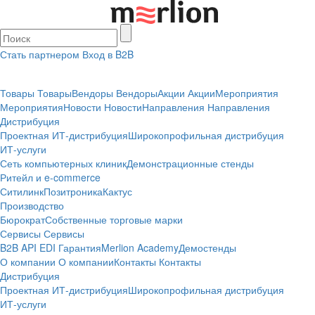
Стать партнером
Вход в B2B
Товары
Товары
Вендоры
Вендоры
Акции
Акции
Мероприятия
Мероприятия
Новости
Новости
Направления
Направления
Дистрибуция
Проектная
ИТ-дистрибуция
Широкопрофильная дистрибуция
ИТ-услуги
Сеть компьютерных клиник
Демонстрационные стенды
Ритейл и e-commerce
Ситилинк
Позитроника
Кактус
Производство
Бюрократ
Собственные торговые марки
Сервисы
Сервисы
B2B
API
EDI
Гарантия
Merlion Academy
Демостенды
О компании
О компании
Контакты
Контакты
Дистрибуция
Проектная
ИТ-дистрибуция
Широкопрофильная дистрибуция
ИТ-услуги