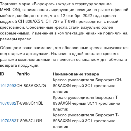
Торговая марка «Бюрократ» (входит в структуру холдинга
MERLION), занимающая лидирующие позиции на рынке офисной
мебели, сообщает о том, что с 12 октября 2022 года кресла
моделей CH-808AXSN, CH 727 и T-898 производятся с новой
крестовиной. Обновленные кресла стали визуально более
современными. Изменения в комплектации никак не повлияли на
размеры кресел.
Обращаем ваше внимание, что обновленные кресла выпускаются
под старыми артикулами. Наличие в одной поставке кресел с
разными комплектациями не является основанием для обмена и
возврата продукции.
ID
PartNo
Наименование товара
Кресло руководителя Бюрократ CH-
1012993
CH-808AXSN/G
808AXSN серый 3C1 крестовина
пластик
Кресло руководителя Бюрократ T-
1070382
T-898/3C11BL
898AXSN черный 3С11 крестовина
пластик
Кресло руководителя Бюрократ T-
1070383
T-898/3C1GR
898AXSN серый 3C1 крестовина
пластик