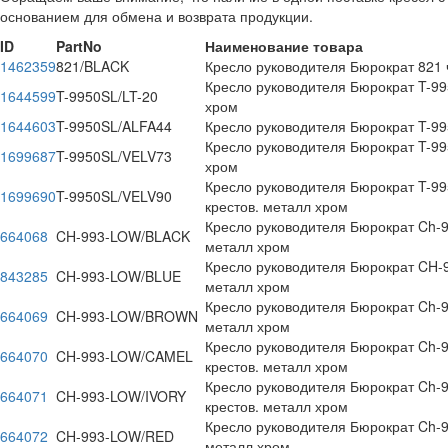
основанием для обмена и возврата продукции.
ID
PartNo
Наименование товара
1462359
821/BLACK
Кресло руководителя Бюрократ 821 
Кресло руководителя Бюрократ T-995
1644599
T-9950SL/LT-20
хром
1644603
T-9950SL/ALFA44
Кресло руководителя Бюрократ T-995
Кресло руководителя Бюрократ T-995
1699687
T-9950SL/VELV73
хром
Кресло руководителя Бюрократ T-995
1699690
T-9950SL/VELV90
крестов. металл хром
Кресло руководителя Бюрократ Ch-99
664068
CH-993-LOW/BLACK
металл хром
Кресло руководителя Бюрократ CH-99
843285
CH-993-LOW/BLUE
металл хром
Кресло руководителя Бюрократ Ch-99
664069
CH-993-LOW/BROWN
металл хром
Кресло руководителя Бюрократ Ch-9
664070
CH-993-LOW/CAMEL
крестов. металл хром
Кресло руководителя Бюрократ Ch-99
664071
CH-993-LOW/IVORY
крестов. металл хром
Кресло руководителя Бюрократ Ch-99
664072
CH-993-LOW/RED
металл хром