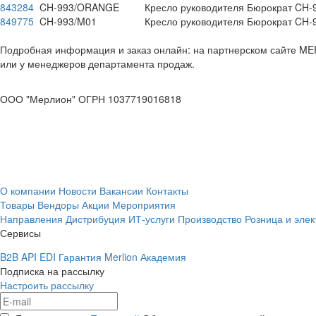
843284
CH-993/ORANGE
Кресло руководителя Бюрократ CH-9
849775
CH-993/M01
Кресло руководителя Бюрократ CH-9
Подробная информация и заказ онлайн: на партнерском сайте M
или у менеджеров департамента продаж.
ООО "Мерлион" ОГРН 1037719016818
О компании
Новости
Вакансии
Контакты
Товары
Вендоры
Акции
Мероприятия
Направления
Дистрибуция
ИТ-услуги
Производство
Розница и эле
Сервисы
B2B
API
EDI
Гарантия
Merlion Академия
Подписка на рассылку
Настроить рассылку