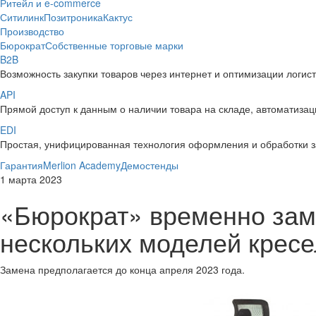
Ритейл и e-commerce
Ситилинк
Позитроника
Кактус
Производство
Бюрократ
Собственные торговые марки
B2B
Возможность закупки товаров через интернет и оптимизации логис
API
Прямой доступ к данным о наличии товара на складе, автоматизаци
EDI
Простая, унифицированная технология оформления и обработки з
Гарантия
Merlion Academy
Демостенды
1 марта 2023
«Бюрократ» временно зам
нескольких моделей кресе
Замена предполагается до конца апреля 2023 года.