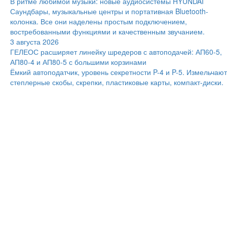
В ритме любимой музыки: новые аудиосистемы HYUNDAI
Саундбары, музыкальные центры и портативная Bluetooth-
колонка. Все они наделены простым подключением,
востребованными функциями и качественным звучанием.
3 августа 2026
ГЕЛЕОС расширяет линейку шредеров с автоподачей: АП60-5,
АП80-4 и АП80-5 с большими корзинами
Ёмкий автоподатчик, уровень секретности P-4 и P-5. Измельчают
степлерные скобы, скрепки, пластиковые карты, компакт-диски.