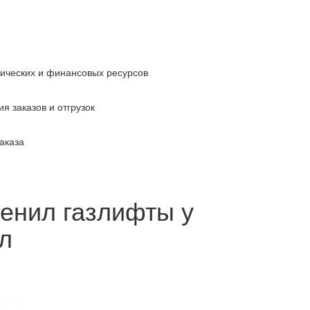
тических и финансовых ресурсов
я заказов и отгрузок
аказа
енил газлифты у
л