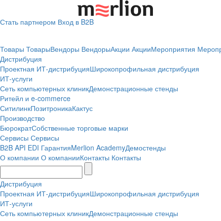
Стать партнером
Вход в B2B
Товары
Товары
Вендоры
Вендоры
Акции
Акции
Мероприятия
Мероп
Дистрибуция
Проектная
ИТ-дистрибуция
Широкопрофильная дистрибуция
ИТ-услуги
Сеть компьютерных клиник
Демонстрационные стенды
Ритейл и e-commerce
Ситилинк
Позитроника
Кактус
Производство
Бюрократ
Собственные торговые марки
Сервисы
Сервисы
B2B
API
EDI
Гарантия
Merlion Academy
Демостенды
О компании
О компании
Контакты
Контакты
Дистрибуция
Проектная
ИТ-дистрибуция
Широкопрофильная дистрибуция
ИТ-услуги
Сеть компьютерных клиник
Демонстрационные стенды