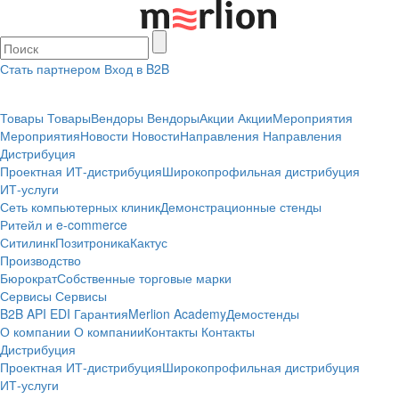
Стать партнером
Вход в B2B
Товары
Товары
Вендоры
Вендоры
Акции
Акции
Мероприятия
Мероприятия
Новости
Новости
Направления
Направления
Дистрибуция
Проектная
ИТ-дистрибуция
Широкопрофильная дистрибуция
ИТ-услуги
Сеть компьютерных клиник
Демонстрационные стенды
Ритейл и e-commerce
Ситилинк
Позитроника
Кактус
Производство
Бюрократ
Собственные торговые марки
Сервисы
Сервисы
B2B
API
EDI
Гарантия
Merlion Academy
Демостенды
О компании
О компании
Контакты
Контакты
Дистрибуция
Проектная
ИТ-дистрибуция
Широкопрофильная дистрибуция
ИТ-услуги