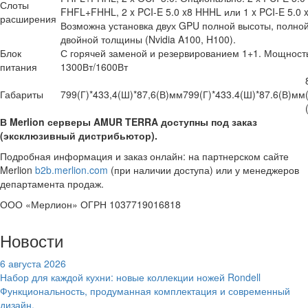
Слоты
FHFL+FHHL, 2 x PCI-E 5.0 x8 HHHL или 1 x PCI-E 5.0 
расширения
Возможна установка двух GPU полной высоты, полно
двойной толщины (Nvidia A100, H100).
Блок
С горячей заменой и резервированием 1+1. Мощност
питания
1300Вт/1600Вт
Габариты
799(Г)*433,4(Ш)*87,6(В)мм
799(Г)*433.4(Ш)*87.6(В)мм
В Merlion серверы AMUR TERRA доступны под заказ
(эксклюзивный дистрибьютор).
Подробная информация и заказ онлайн: на партнерском сайте
Merlion
b2b.merlion.com
(при наличии доступа) или у менеджеров
департамента продаж.
ООО «Мерлион» ОГРН 1037719016818
Новости
6 августа 2026
Набор для каждой кухни: новые коллекции ножей Rondell
Функциональность, продуманная комплектация и современный
дизайн.