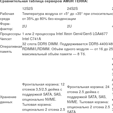
Сравнительная таблица серверов AMUR TERRA:
12S2S
24S2S
Рабочая
Температура воздуха от +5° до +35° при относительн
среда
от 35% до 80% без конденсации
Форм-
2U
2U
фактор:
Процессоры
1 или 2 процессора Intel Xeon Gen4/Gen5 LGA4677
Чипсет
Intel C741A
32 слота DDR5 DIMM. Поддерживается DDR5-4400/48
Оперативная
RDIMM/LRDIMM. Объём одного модуля — от 16 до 25
память
максимальный объём памяти — 8 Тб.
Фронтальная корзина: 12
Фронтальная корзина: 24
отсеков 3,5/2,5 дюйма с
отсека 2.5 дюйма с
поддержкой SATA, SAS,
Хранение
поддержкой SATA, SAS,
опционально NVME.
данных
NVME. Тыловая корзина:
Тыловая корзина:
опционально 2 отсека 2.5
опционально 2 отсека 2.5
SATA