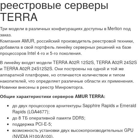
реестровые серверы
TERRA
Три модели в различных конфигурациях доступны в Merlion под
заказ.
Компания AMUR, российский производитель реестровой техники,
добавила в свой портфель линейку серверных решений на базе
процессоров Intel 4-го и 5-го поколения.
В линейку входят модели TERRA A02R 12S2S, TERRA A02R 24S2S
и TERRA A02R 24S12S2S. Они построены на одной и той же
аппаратной платформе, но отличаются количеством и типом
накопителей, что определяет различные области их применения.
Новинки внесены в реестр Минромторга.
Общие характеристики серверов AMUR TERRA:
до двух процессоров архитектуры Sapphire Rapids и Emerald
Rapids (LGA4677);
до 8 ТБ оперативной памяти DDR5;
поддержка PCI-E-5;
возможность установки двух высокопроизводительных GPU
(NVIDIA H100/A100).