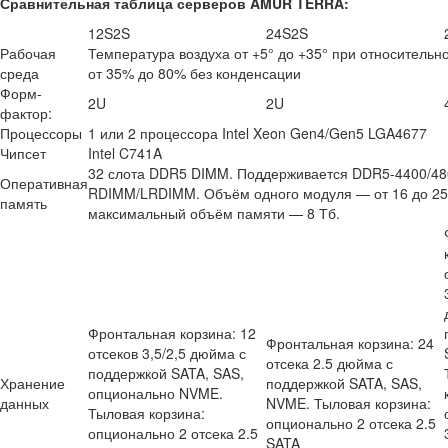
Сравнительная таблица серверов AMUR TERRA:
12S2S
24S2S
Рабочая
Температура воздуха от +5° до +35° при относительн
среда
от 35% до 80% без конденсации
Форм-
2U
2U
фактор:
Процессоры
1 или 2 процессора Intel Xeon Gen4/Gen5 LGA4677
Чипсет
Intel C741A
32 слота DDR5 DIMM. Поддерживается DDR5-4400/48
Оперативная
RDIMM/LRDIMM. Объём одного модуля — от 16 до 25
память
максимальный объём памяти — 8 Тб.
Фронтальная корзина: 12
Фронтальная корзина: 24
отсеков 3,5/2,5 дюйма с
отсека 2.5 дюйма с
поддержкой SATA, SAS,
Хранение
поддержкой SATA, SAS,
опционально NVME.
данных
NVME. Тыловая корзина:
Тыловая корзина:
опционально 2 отсека 2.5
опционально 2 отсека 2.5
SATA