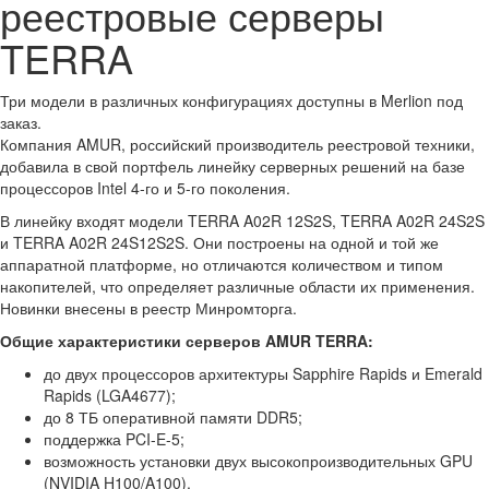
реестровые серверы
TERRA
Три модели в различных конфигурациях доступны в Merlion под
заказ.
Компания AMUR, российский производитель реестровой техники,
добавила в свой портфель линейку серверных решений на базе
процессоров Intel 4-го и 5-го поколения.
В линейку входят модели TERRA A02R 12S2S, TERRA A02R 24S2S
и TERRA A02R 24S12S2S. Они построены на одной и той же
аппаратной платформе, но отличаются количеством и типом
накопителей, что определяет различные области их применения.
Новинки внесены в реестр Минромторга.
Общие характеристики серверов AMUR TERRA:
до двух процессоров архитектуры Sapphire Rapids и Emerald
Rapids (LGA4677);
до 8 ТБ оперативной памяти DDR5;
поддержка PCI-E-5;
возможность установки двух высокопроизводительных GPU
(NVIDIA H100/A100).