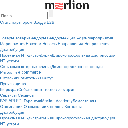
Стать партнером
Вход в B2B
Товары
Товары
Вендоры
Вендоры
Акции
Акции
Мероприятия
Мероприятия
Новости
Новости
Направления
Направления
Дистрибуция
Проектная
ИТ-дистрибуция
Широкопрофильная дистрибуция
ИТ-услуги
Сеть компьютерных клиник
Демонстрационные стенды
Ритейл и e-commerce
Ситилинк
Позитроника
Кактус
Производство
Бюрократ
Собственные торговые марки
Сервисы
Сервисы
B2B
API
EDI
Гарантия
Merlion Academy
Демостенды
О компании
О компании
Контакты
Контакты
Дистрибуция
Проектная
ИТ-дистрибуция
Широкопрофильная дистрибуция
ИТ-услуги