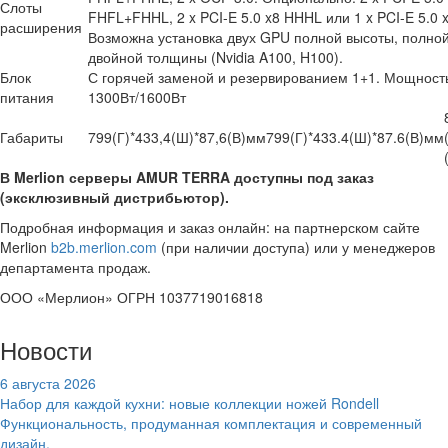
Слоты
FHFL+FHHL, 2 x PCI-E 5.0 x8 HHHL или 1 x PCI-E 5.0 
расширения
Возможна установка двух GPU полной высоты, полно
двойной толщины (Nvidia A100, H100).
Блок
С горячей заменой и резервированием 1+1. Мощност
питания
1300Вт/1600Вт
Габариты
799(Г)*433,4(Ш)*87,6(В)мм
799(Г)*433.4(Ш)*87.6(В)мм
В Merlion серверы AMUR TERRA доступны под заказ
(эксклюзивный дистрибьютор).
Подробная информация и заказ онлайн: на партнерском сайте
Merlion
b2b.merlion.com
(при наличии доступа) или у менеджеров
департамента продаж.
ООО «Мерлион» ОГРН 1037719016818
Новости
6 августа 2026
Набор для каждой кухни: новые коллекции ножей Rondell
Функциональность, продуманная комплектация и современный
дизайн.