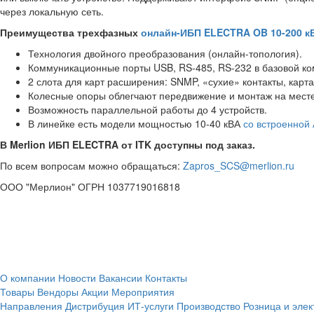
через локальную сеть.
Преимущества трехфазных
онлайн-ИБП ELECTRA OB 10-200 к
Технология двойного преобразования (онлайн-топология).
Коммуникационные порты USB, RS-485, RS-232 в базовой ко
2 слота для карт расширения: SNMP, «сухие» контакты, карт
Колесные опоры облегчают передвижение и монтаж на месте
Возможность параллельной работы до 4 устройств.
В линейке есть модели мощностью 10-40 кВА
со встроенной
В Merlion ИБП ELECTRA от ITK доступны под заказ.
По всем вопросам можно обращаться:
Zapros_SCS@merlion.ru
ООО "Мерлион" ОГРН 1037719016818
О компании
Новости
Вакансии
Контакты
Товары
Вендоры
Акции
Мероприятия
Направления
Дистрибуция
ИТ-услуги
Производство
Розница и эле