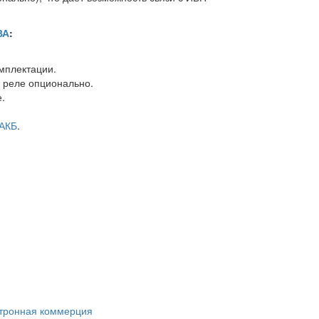
ВА
:
мплектации.
а реле опционально.
.
 АКБ
.
ктронная коммерция