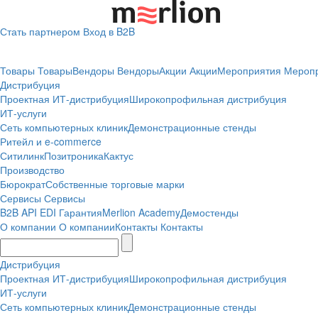
Стать партнером
Вход в B2B
Товары
Товары
Вендоры
Вендоры
Акции
Акции
Мероприятия
Мероп
Дистрибуция
Проектная
ИТ-дистрибуция
Широкопрофильная дистрибуция
ИТ-услуги
Сеть компьютерных клиник
Демонстрационные стенды
Ритейл и e-commerce
Ситилинк
Позитроника
Кактус
Производство
Бюрократ
Собственные торговые марки
Сервисы
Сервисы
B2B
API
EDI
Гарантия
Merlion Academy
Демостенды
О компании
О компании
Контакты
Контакты
Дистрибуция
Проектная
ИТ-дистрибуция
Широкопрофильная дистрибуция
ИТ-услуги
Сеть компьютерных клиник
Демонстрационные стенды