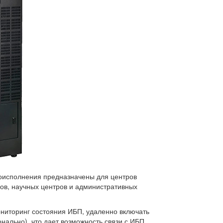
оисполнения предназначены для центров
ков, научных центров и административных
ниторинг состояния ИБП, удаленно включать
ально), что дает возможность связи с ИБП