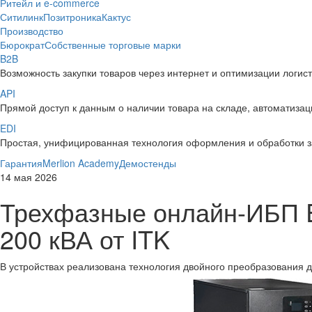
Ритейл и e-commerce
Ситилинк
Позитроника
Кактус
Производство
Бюрократ
Собственные торговые марки
B2B
Возможность закупки товаров через интернет и оптимизации логис
API
Прямой доступ к данным о наличии товара на складе, автоматизаци
EDI
Простая, унифицированная технология оформления и обработки з
Гарантия
Merlion Academy
Демостенды
14 мая 2026
Трехфазные онлайн-ИБП 
200 кВА от ITK
В устройствах реализована технология двойного преобразования 