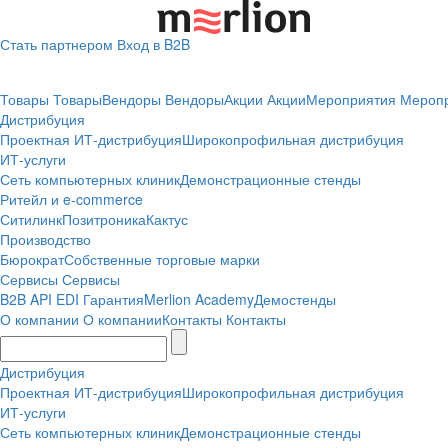
Стать партнером
Вход в B2B
Товары
Товары
Вендоры
Вендоры
Акции
Акции
Мероприятия
Мероп
Дистрибуция
Проектная
ИТ-дистрибуция
Широкопрофильная дистрибуция
ИТ-услуги
Сеть компьютерных клиник
Демонстрационные стенды
Ритейл и e-commerce
Ситилинк
Позитроника
Кактус
Производство
Бюрократ
Собственные торговые марки
Сервисы
Сервисы
B2B
API
EDI
Гарантия
Merlion Academy
Демостенды
О компании
О компании
Контакты
Контакты
Дистрибуция
Проектная
ИТ-дистрибуция
Широкопрофильная дистрибуция
ИТ-услуги
Сеть компьютерных клиник
Демонстрационные стенды