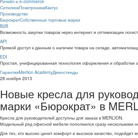
Ритейл и e-commerce
Ситилинк
Позитроника
Кактус
Производство
Бюрократ
Собственные торговые марки
B2B
Возможность закупки товаров через интернет и оптимизации логис
API
Прямой доступ к данным о наличии товара на складе, автоматизаци
EDI
Простая, унифицированная технология оформления и обработки з
Гарантия
Merlion Academy
Демостенды
28 ноября 2013
Новые кресла для руковод
марки «Бюрократ» в MER
Кресла для руководителей доступны для заказа в MERLION.
Модельный ряд офисной мебели пополнился сразу несколькими но
Для тех, кто высоко ценит комфорт и высокое качество, подойдет 