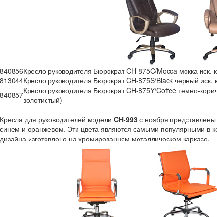
840856
Кресло руководителя Бюрократ CH-875C/Mocca мокка иск. к
813044
Кресло руководителя Бюрократ CH-875S/Black черный иск. 
Кресло руководителя Бюрократ CH-875Y/Coffee темно-корич
840857
золотистый)
Кресла для руководителей модели
CH-993
с ноября представлены 
синем и оранжевом. Эти цвета являются самыми популярными в к
дизайна изготовлено на хромированном металлическом каркасе.