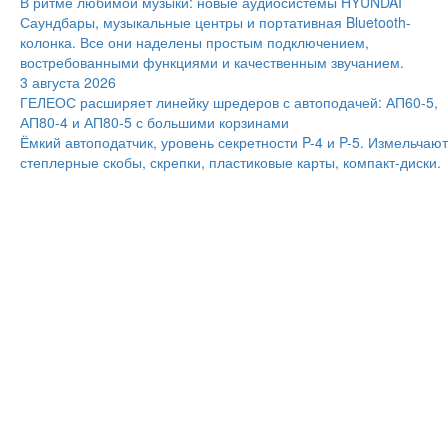
В ритме любимой музыки: новые аудиосистемы HYUNDAI
Саундбары, музыкальные центры и портативная Bluetooth-
колонка. Все они наделены простым подключением,
востребованными функциями и качественным звучанием.
3 августа 2026
ГЕЛЕОС расширяет линейку шредеров с автоподачей: АП60-5,
АП80-4 и АП80-5 с большими корзинами
Ёмкий автоподатчик, уровень секретности P-4 и P-5. Измельчают
степлерные скобы, скрепки, пластиковые карты, компакт-диски.