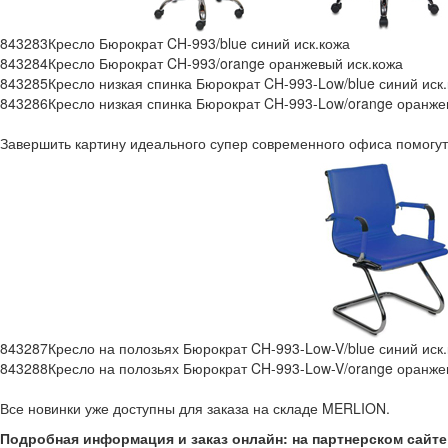
843283
Кресло Бюрократ CH-993/blue синий иск.кожа
843284
Кресло Бюрократ CH-993/orange оранжевый иск.кожа
843285
Кресло низкая спинка Бюрократ CH-993-Low/blue синий иск
843286
Кресло низкая спинка Бюрократ CH-993-Low/orange оранже
Завершить картину идеального супер современного офиса помогу
843287
Кресло на полозьях Бюрократ CH-993-Low-V/blue синий иск
843288
Кресло на полозьях Бюрократ CH-993-Low-V/orange оранже
Все новинки уже доступны для заказа на складе MERLION.
Подробная информация и заказ онлайн: на партнерском сайт