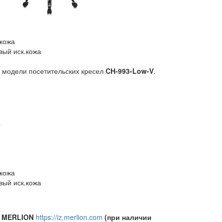
.кожа
вый иск.кожа
т модели посетительских кресел
CH-993-Low-V
.
.кожа
вый иск.кожа
е MERLION
https://iz.merlion.com
(при наличии