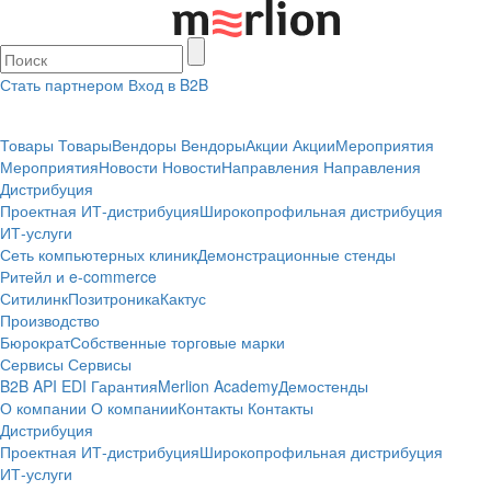
Стать партнером
Вход в B2B
Товары
Товары
Вендоры
Вендоры
Акции
Акции
Мероприятия
Мероприятия
Новости
Новости
Направления
Направления
Дистрибуция
Проектная
ИТ-дистрибуция
Широкопрофильная дистрибуция
ИТ-услуги
Сеть компьютерных клиник
Демонстрационные стенды
Ритейл и e-commerce
Ситилинк
Позитроника
Кактус
Производство
Бюрократ
Собственные торговые марки
Сервисы
Сервисы
B2B
API
EDI
Гарантия
Merlion Academy
Демостенды
О компании
О компании
Контакты
Контакты
Дистрибуция
Проектная
ИТ-дистрибуция
Широкопрофильная дистрибуция
ИТ-услуги