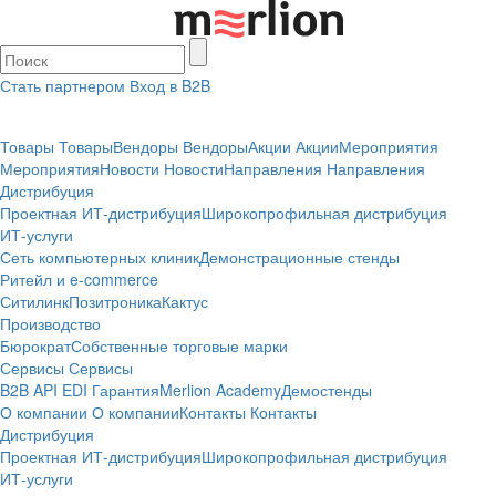
Стать партнером
Вход в B2B
Товары
Товары
Вендоры
Вендоры
Акции
Акции
Мероприятия
Мероприятия
Новости
Новости
Направления
Направления
Дистрибуция
Проектная
ИТ-дистрибуция
Широкопрофильная дистрибуция
ИТ-услуги
Сеть компьютерных клиник
Демонстрационные стенды
Ритейл и e-commerce
Ситилинк
Позитроника
Кактус
Производство
Бюрократ
Собственные торговые марки
Сервисы
Сервисы
B2B
API
EDI
Гарантия
Merlion Academy
Демостенды
О компании
О компании
Контакты
Контакты
Дистрибуция
Проектная
ИТ-дистрибуция
Широкопрофильная дистрибуция
ИТ-услуги