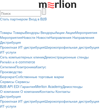
Стать партнером
Вход в B2B
Товары
Товары
Вендоры
Вендоры
Акции
Акции
Мероприятия
Мероприятия
Новости
Новости
Направления
Направления
Дистрибуция
Проектная
ИТ-дистрибуция
Широкопрофильная дистрибуция
ИТ-услуги
Сеть компьютерных клиник
Демонстрационные стенды
Ритейл и e-commerce
Ситилинк
Позитроника
Кактус
Производство
Бюрократ
Собственные торговые марки
Сервисы
Сервисы
B2B
API
EDI
Гарантия
Merlion Academy
Демостенды
О компании
О компании
Контакты
Контакты
Дистрибуция
Проектная
ИТ-дистрибуция
Широкопрофильная дистрибуция
ИТ-услуги