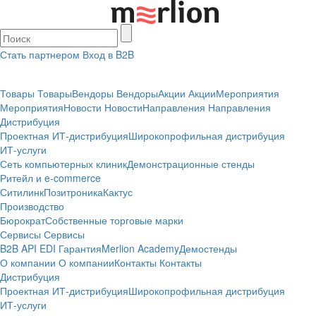
Стать партнером
Вход в B2B
Товары
Товары
Вендоры
Вендоры
Акции
Акции
Мероприятия
Мероприятия
Новости
Новости
Направления
Направления
Дистрибуция
Проектная
ИТ-дистрибуция
Широкопрофильная дистрибуция
ИТ-услуги
Сеть компьютерных клиник
Демонстрационные стенды
Ритейл и e-commerce
Ситилинк
Позитроника
Кактус
Производство
Бюрократ
Собственные торговые марки
Сервисы
Сервисы
B2B
API
EDI
Гарантия
Merlion Academy
Демостенды
О компании
О компании
Контакты
Контакты
Дистрибуция
Проектная
ИТ-дистрибуция
Широкопрофильная дистрибуция
ИТ-услуги