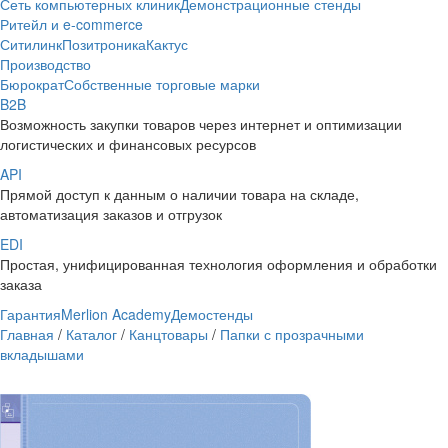
Сеть компьютерных клиник
Демонстрационные стенды
Ритейл и e-commerce
Ситилинк
Позитроника
Кактус
Производство
Бюрократ
Собственные торговые марки
B2B
Возможность закупки товаров через интернет и оптимизации
логистических и финансовых ресурсов
API
Прямой доступ к данным о наличии товара на складе,
автоматизация заказов и отгрузок
EDI
Простая, унифицированная технология оформления и обработки
заказа
Гарантия
Merlion Academy
Демостенды
Главная
/
Каталог
/
Канцтовары
/
Папки с прозрачными
вкладышами