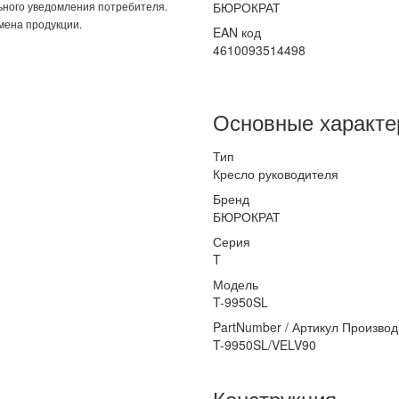
ьного уведомления потребителя.
БЮРОКРАТ
мена продукции.
EAN код
4610093514498
Основные характе
Тип
Кресло руководителя
Бренд
БЮРОКРАТ
Серия
T
Модель
T-9950SL
PartNumber / Артикул Произво
T-9950SL/VELV90
Конструкция