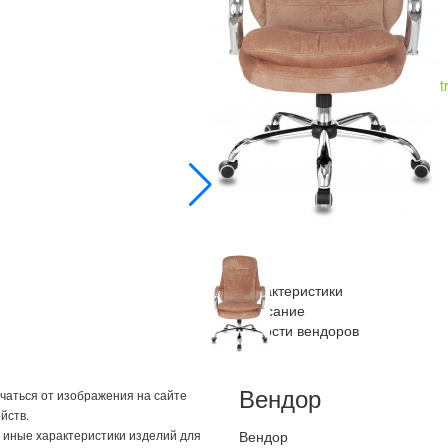
id 1699690
Купить в розницу
citilink.ru
posit
Купить оптом
b2b.merlion.com
Сохранить PDF
Отложить
Характеристики
Описание
Новости вендоров
Вендор
ичаться от изображения на сайте
йств.
и иные характеристики изделий для
Вендор