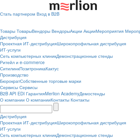
Стать партнером
Вход в B2B
Товары
Товары
Вендоры
Вендоры
Акции
Акции
Мероприятия
Мероп
Дистрибуция
Проектная
ИТ-дистрибуция
Широкопрофильная дистрибуция
ИТ-услуги
Сеть компьютерных клиник
Демонстрационные стенды
Ритейл и e-commerce
Ситилинк
Позитроника
Кактус
Производство
Бюрократ
Собственные торговые марки
Сервисы
Сервисы
B2B
API
EDI
Гарантия
Merlion Academy
Демостенды
О компании
О компании
Контакты
Контакты
Дистрибуция
Проектная
ИТ-дистрибуция
Широкопрофильная дистрибуция
ИТ-услуги
Сеть компьютерных клиник
Демонстрационные стенды