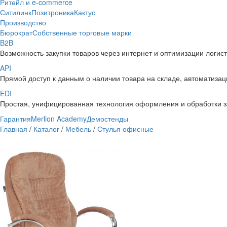
Ритейл и e-commerce
Ситилинк
Позитроника
Кактус
Производство
Бюрократ
Собственные торговые марки
B2B
Возможность закупки товаров через интернет и оптимизации логис
API
Прямой доступ к данным о наличии товара на складе, автоматизаци
EDI
Простая, унифицированная технология оформления и обработки з
Гарантия
Merlion Academy
Демостенды
Главная
/
Каталог
/
Мебель
/
Стулья офисные