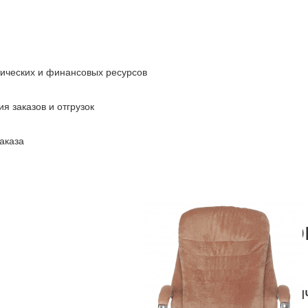
тических и финансовых ресурсов
я заказов и отгрузок
аказа
Кресло руко
9950SL
Fabric светло-кори