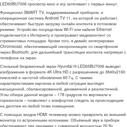
LED65BU7006 просмотр кино и игр затягивает с первых минут.
Функционал SMART TV, поддерживаемый прибором, и
операционная система Android TV 11, на которой он работает,
обеспечивают быструю загрузку онлайн-контента в потоковом
режиме. Устройство посредством Wi-Fi или кабеля Ethernet
подключается к Интернету и проигрывает медиаконтент со
стриминговых площадок. Кроме того, в девайс интегрирован
Chromecast, обеспечивающий синхронизацию со смартфоном
через Bluetooth, для дальнейшей трансляции контента напрямую с
телефона на экран.
Стильный безрамочный экран Hyundai H-LED65BU7006 выводит
изображение в формате 4K Ultra HD с разрешением до 3840х2160
пикселей и частотой обновления 60 Гц. С такими
характеристиками картинка в любой ситуации выглядит
насыщенной, сбалансированной, динамичной и реалистичной.
Углы обзора данной модели – 178 градусов по вертикали и
горизонтали – позволяют с комфортом следить за происходящим
на дисплее из любой точки помещения.
С помощью входов HDMI телевизор можно превратить во внешний
монитор со встроенными колонками. Объёмный звук в приборе
обеспечивают два динамика с суммарной мощностью 20 Вт.