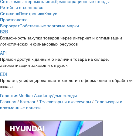
Сеть компьютерных клиник
Демонстрационные стенды
Ритейл и e-commerce
Ситилинк
Позитроника
Кактус
Производство
Бюрократ
Собственные торговые марки
B2B
Возможность закупки товаров через интернет и оптимизации
логистических и финансовых ресурсов
API
Прямой доступ к данным о наличии товара на складе,
автоматизация заказов и отгрузок
EDI
Простая, унифицированная технология оформления и обработки
заказа
Гарантия
Merlion Academy
Демостенды
Главная
/
Каталог
/
Телевизоры и аксессуары
/
Телевизоры и
плазменные панели