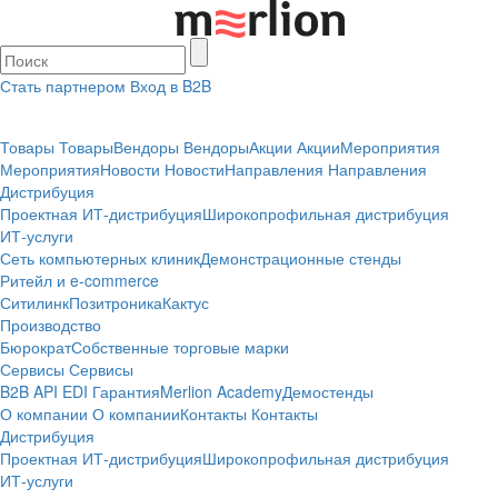
Стать партнером
Вход в B2B
Товары
Товары
Вендоры
Вендоры
Акции
Акции
Мероприятия
Мероприятия
Новости
Новости
Направления
Направления
Дистрибуция
Проектная
ИТ-дистрибуция
Широкопрофильная дистрибуция
ИТ-услуги
Сеть компьютерных клиник
Демонстрационные стенды
Ритейл и e-commerce
Ситилинк
Позитроника
Кактус
Производство
Бюрократ
Собственные торговые марки
Сервисы
Сервисы
B2B
API
EDI
Гарантия
Merlion Academy
Демостенды
О компании
О компании
Контакты
Контакты
Дистрибуция
Проектная
ИТ-дистрибуция
Широкопрофильная дистрибуция
ИТ-услуги