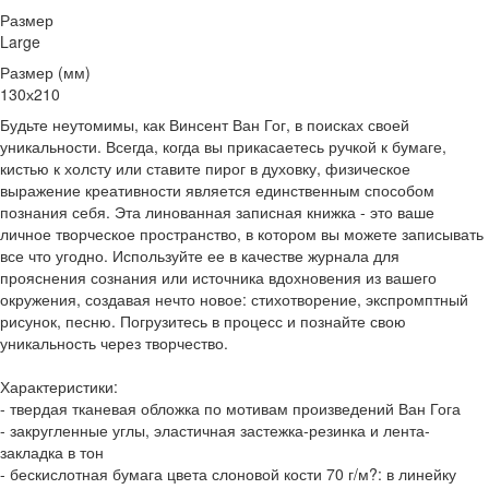
Размер
Large
Размер (мм)
130х210
Будьте неутомимы, как Винсент Ван Гог, в поисках своей
уникальности. Всегда, когда вы прикасаетесь ручкой к бумаге,
кистью к холсту или ставите пирог в духовку, физическое
выражение креативности является единственным способом
познания себя. Эта линованная записная книжка - это ваше
личное творческое пространство, в котором вы можете записывать
все что угодно. Используйте ее в качестве журнала для
прояснения сознания или источника вдохновения из вашего
окружения, создавая нечто новое: стихотворение, экспромптный
рисунок, песню. Погрузитесь в процесс и познайте свою
уникальность через творчество.
Характеристики:
- твердая тканевая обложка по мотивам произведений Ван Гога
- закругленные углы, эластичная застежка-резинка и лента-
закладка в тон
- бескислотная бумага цвета слоновой кости 70 г/м?: в линейку