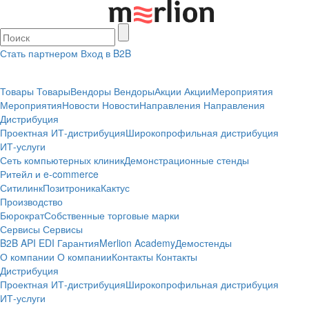
Стать партнером
Вход в B2B
Товары
Товары
Вендоры
Вендоры
Акции
Акции
Мероприятия
Мероприятия
Новости
Новости
Направления
Направления
Дистрибуция
Проектная
ИТ-дистрибуция
Широкопрофильная дистрибуция
ИТ-услуги
Сеть компьютерных клиник
Демонстрационные стенды
Ритейл и e-commerce
Ситилинк
Позитроника
Кактус
Производство
Бюрократ
Собственные торговые марки
Сервисы
Сервисы
B2B
API
EDI
Гарантия
Merlion Academy
Демостенды
О компании
О компании
Контакты
Контакты
Дистрибуция
Проектная
ИТ-дистрибуция
Широкопрофильная дистрибуция
ИТ-услуги