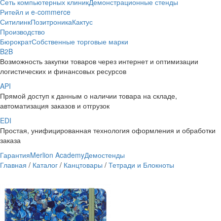
Сеть компьютерных клиник
Демонстрационные стенды
Ритейл и e-commerce
Ситилинк
Позитроника
Кактус
Производство
Бюрократ
Собственные торговые марки
B2B
Возможность закупки товаров через интернет и оптимизации
логистических и финансовых ресурсов
API
Прямой доступ к данным о наличии товара на складе,
автоматизация заказов и отгрузок
EDI
Простая, унифицированная технология оформления и обработки
заказа
Гарантия
Merlion Academy
Демостенды
Главная
/
Каталог
/
Канцтовары
/
Тетради и Блокноты