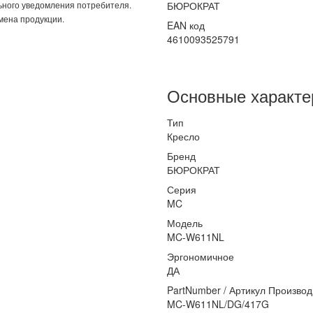
ьного уведомления потребителя.
БЮРОКРАТ
мена продукции.
EAN код
4610093525791
Основные характе
Тип
Кресло
Бренд
БЮРОКРАТ
Серия
MC
Модель
MC-W611NL
Эргономичное
ДА
PartNumber / Артикул Произво
MC-W611NL/DG/417G