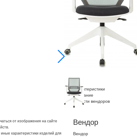
id 1923850
Купить в розницу
citilink.ru
posit
Купить оптом
b2b.merlion.com
Сохранить PDF
Отложить
Характеристики
Описание
Новости вендоров
Вендор
ичаться от изображения на сайте
йств.
и иные характеристики изделий для
Вендор