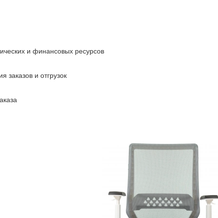
тических и финансовых ресурсов
я заказов и отгрузок
аказа
Кресло эрг
W611NL
серый TW SQU GR 3