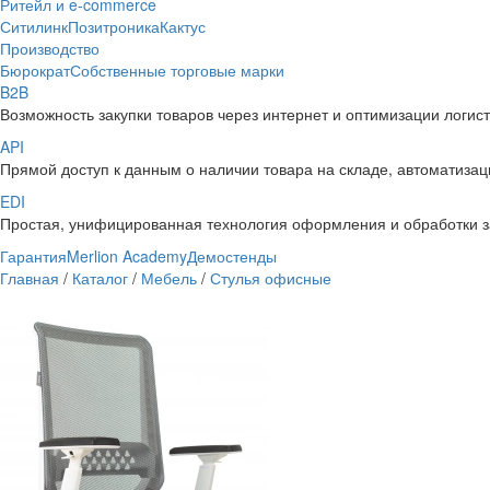
Ритейл и e-commerce
Ситилинк
Позитроника
Кактус
Производство
Бюрократ
Собственные торговые марки
B2B
Возможность закупки товаров через интернет и оптимизации логис
API
Прямой доступ к данным о наличии товара на складе, автоматизаци
EDI
Простая, унифицированная технология оформления и обработки з
Гарантия
Merlion Academy
Демостенды
Главная
/
Каталог
/
Мебель
/
Стулья офисные