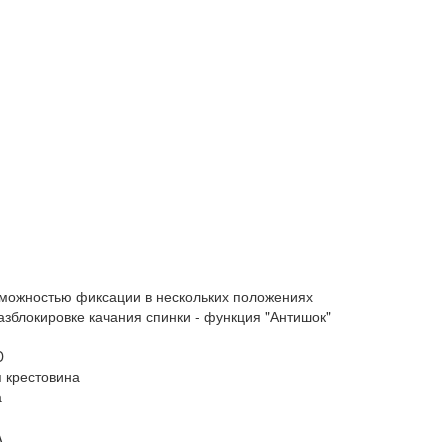
можностью фиксации в нескольких положениях
зблокировке качания спинки - функция "Антишок"
D
я крестовина
а
A