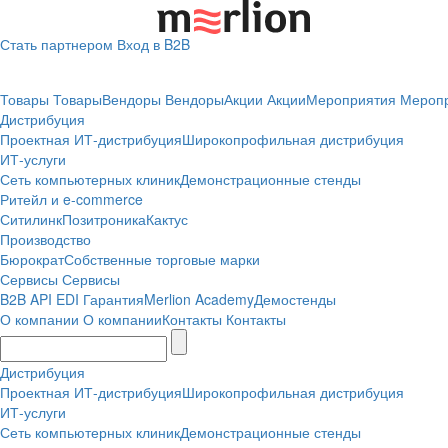
Стать партнером
Вход в B2B
Товары
Товары
Вендоры
Вендоры
Акции
Акции
Мероприятия
Мероп
Дистрибуция
Проектная
ИТ-дистрибуция
Широкопрофильная дистрибуция
ИТ-услуги
Сеть компьютерных клиник
Демонстрационные стенды
Ритейл и e-commerce
Ситилинк
Позитроника
Кактус
Производство
Бюрократ
Собственные торговые марки
Сервисы
Сервисы
B2B
API
EDI
Гарантия
Merlion Academy
Демостенды
О компании
О компании
Контакты
Контакты
Дистрибуция
Проектная
ИТ-дистрибуция
Широкопрофильная дистрибуция
ИТ-услуги
Сеть компьютерных клиник
Демонстрационные стенды