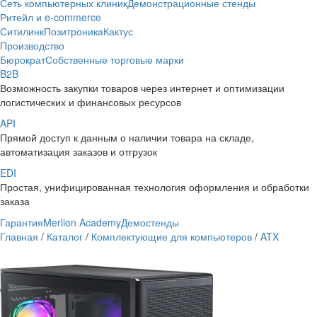
Сеть компьютерных клиник
Демонстрационные стенды
Ритейл и e-commerce
Ситилинк
Позитроника
Кактус
Производство
Бюрократ
Собственные торговые марки
B2B
Возможность закупки товаров через интернет и оптимизации
логистических и финансовых ресурсов
API
Прямой доступ к данным о наличии товара на складе,
автоматизация заказов и отгрузок
EDI
Простая, унифицированная технология оформления и обработки
заказа
Гарантия
Merlion Academy
Демостенды
Главная
/
Каталог
/
Комплектующие для компьютеров
/
ATX