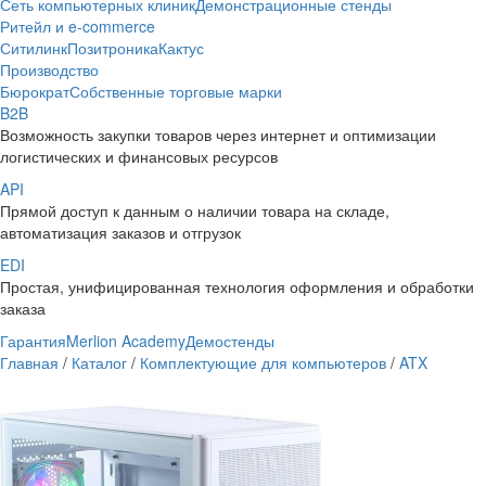
Сеть компьютерных клиник
Демонстрационные стенды
Ритейл и e-commerce
Ситилинк
Позитроника
Кактус
Производство
Бюрократ
Собственные торговые марки
B2B
Возможность закупки товаров через интернет и оптимизации
логистических и финансовых ресурсов
API
Прямой доступ к данным о наличии товара на складе,
автоматизация заказов и отгрузок
EDI
Простая, унифицированная технология оформления и обработки
заказа
Гарантия
Merlion Academy
Демостенды
Главная
/
Каталог
/
Комплектующие для компьютеров
/
ATX