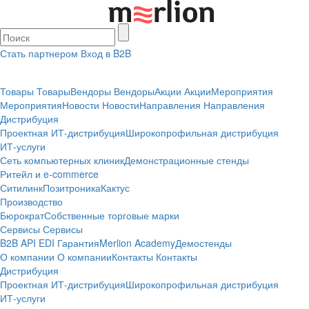
Стать партнером
Вход в B2B
Товары
Товары
Вендоры
Вендоры
Акции
Акции
Мероприятия
Мероприятия
Новости
Новости
Направления
Направления
Дистрибуция
Проектная
ИТ-дистрибуция
Широкопрофильная дистрибуция
ИТ-услуги
Сеть компьютерных клиник
Демонстрационные стенды
Ритейл и e-commerce
Ситилинк
Позитроника
Кактус
Производство
Бюрократ
Собственные торговые марки
Сервисы
Сервисы
B2B
API
EDI
Гарантия
Merlion Academy
Демостенды
О компании
О компании
Контакты
Контакты
Дистрибуция
Проектная
ИТ-дистрибуция
Широкопрофильная дистрибуция
ИТ-услуги