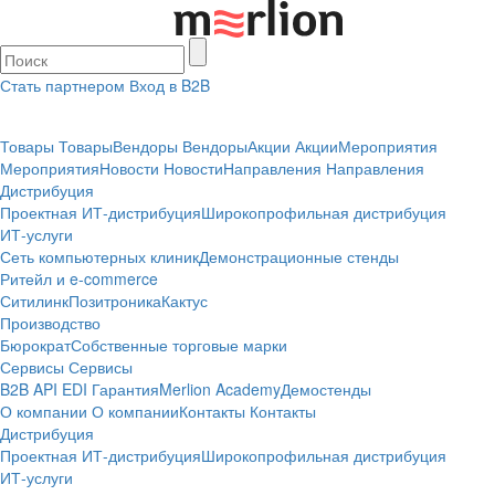
Стать партнером
Вход в B2B
Товары
Товары
Вендоры
Вендоры
Акции
Акции
Мероприятия
Мероприятия
Новости
Новости
Направления
Направления
Дистрибуция
Проектная
ИТ-дистрибуция
Широкопрофильная дистрибуция
ИТ-услуги
Сеть компьютерных клиник
Демонстрационные стенды
Ритейл и e-commerce
Ситилинк
Позитроника
Кактус
Производство
Бюрократ
Собственные торговые марки
Сервисы
Сервисы
B2B
API
EDI
Гарантия
Merlion Academy
Демостенды
О компании
О компании
Контакты
Контакты
Дистрибуция
Проектная
ИТ-дистрибуция
Широкопрофильная дистрибуция
ИТ-услуги