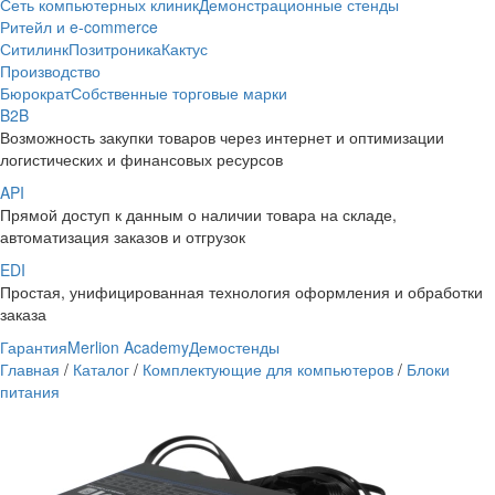
Сеть компьютерных клиник
Демонстрационные стенды
Ритейл и e-commerce
Ситилинк
Позитроника
Кактус
Производство
Бюрократ
Собственные торговые марки
B2B
Возможность закупки товаров через интернет и оптимизации
логистических и финансовых ресурсов
API
Прямой доступ к данным о наличии товара на складе,
автоматизация заказов и отгрузок
EDI
Простая, унифицированная технология оформления и обработки
заказа
Гарантия
Merlion Academy
Демостенды
Главная
/
Каталог
/
Комплектующие для компьютеров
/
Блоки
питания