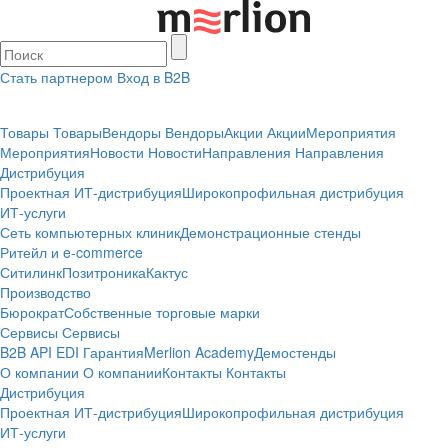
Стать партнером
Вход в B2B
Товары
Товары
Вендоры
Вендоры
Акции
Акции
Мероприятия
Мероприятия
Новости
Новости
Направления
Направления
Дистрибуция
Проектная
ИТ-дистрибуция
Широкопрофильная дистрибуция
ИТ-услуги
Сеть компьютерных клиник
Демонстрационные стенды
Ритейл и e-commerce
Ситилинк
Позитроника
Кактус
Производство
Бюрократ
Собственные торговые марки
Сервисы
Сервисы
B2B
API
EDI
Гарантия
Merlion Academy
Демостенды
О компании
О компании
Контакты
Контакты
Дистрибуция
Проектная
ИТ-дистрибуция
Широкопрофильная дистрибуция
ИТ-услуги