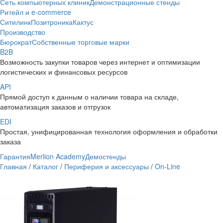
Сеть компьютерных клиник
Демонстрационные стенды
Ритейл и e-commerce
Ситилинк
Позитроника
Кактус
Производство
Бюрократ
Собственные торговые марки
B2B
Возможность закупки товаров через интернет и оптимизации
логистических и финансовых ресурсов
API
Прямой доступ к данным о наличии товара на складе,
автоматизация заказов и отгрузок
EDI
Простая, унифицированная технология оформления и обработки
заказа
Гарантия
Merlion Academy
Демостенды
Главная
/
Каталог
/
Периферия и аксессуары
/
On-Line