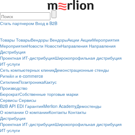
Стать партнером
Вход в B2B
Товары
Товары
Вендоры
Вендоры
Акции
Акции
Мероприятия
Мероприятия
Новости
Новости
Направления
Направления
Дистрибуция
Проектная
ИТ-дистрибуция
Широкопрофильная дистрибуция
ИТ-услуги
Сеть компьютерных клиник
Демонстрационные стенды
Ритейл и e-commerce
Ситилинк
Позитроника
Кактус
Производство
Бюрократ
Собственные торговые марки
Сервисы
Сервисы
B2B
API
EDI
Гарантия
Merlion Academy
Демостенды
О компании
О компании
Контакты
Контакты
Дистрибуция
Проектная
ИТ-дистрибуция
Широкопрофильная дистрибуция
ИТ-услуги