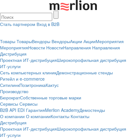
Стать партнером
Вход в B2B
Товары
Товары
Вендоры
Вендоры
Акции
Акции
Мероприятия
Мероприятия
Новости
Новости
Направления
Направления
Дистрибуция
Проектная
ИТ-дистрибуция
Широкопрофильная дистрибуция
ИТ-услуги
Сеть компьютерных клиник
Демонстрационные стенды
Ритейл и e-commerce
Ситилинк
Позитроника
Кактус
Производство
Бюрократ
Собственные торговые марки
Сервисы
Сервисы
B2B
API
EDI
Гарантия
Merlion Academy
Демостенды
О компании
О компании
Контакты
Контакты
Дистрибуция
Проектная
ИТ-дистрибуция
Широкопрофильная дистрибуция
ИТ-услуги