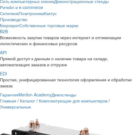
Сеть компьютерных клиник
Демонстрационные стенды
Ритейл и e-commerce
Ситилинк
Позитроника
Кактус
Производство
Бюрократ
Собственные торговые марки
B2B
Возможность закупки товаров через интернет и оптимизации
логистических и финансовых ресурсов
API
Прямой доступ к данным о наличии товара на складе,
автоматизация заказов и отгрузок
EDI
Простая, унифицированная технология оформления и обработки
заказа
Гарантия
Merlion Academy
Демостенды
Главная
/
Каталог
/
Комплектующие для компьютеров
/
Универсальные