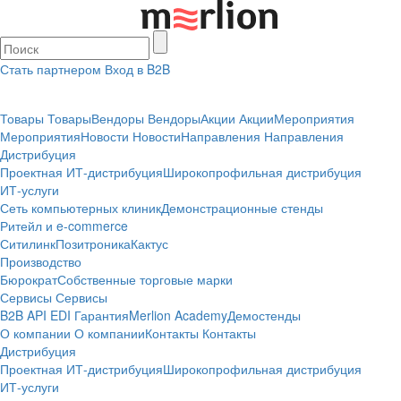
Стать партнером
Вход в B2B
Товары
Товары
Вендоры
Вендоры
Акции
Акции
Мероприятия
Мероприятия
Новости
Новости
Направления
Направления
Дистрибуция
Проектная
ИТ-дистрибуция
Широкопрофильная дистрибуция
ИТ-услуги
Сеть компьютерных клиник
Демонстрационные стенды
Ритейл и e-commerce
Ситилинк
Позитроника
Кактус
Производство
Бюрократ
Собственные торговые марки
Сервисы
Сервисы
B2B
API
EDI
Гарантия
Merlion Academy
Демостенды
О компании
О компании
Контакты
Контакты
Дистрибуция
Проектная
ИТ-дистрибуция
Широкопрофильная дистрибуция
ИТ-услуги