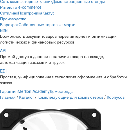
Сеть компьютерных клиник
Демонстрационные стенды
Ритейл и e-commerce
Ситилинк
Позитроника
Кактус
Производство
Бюрократ
Собственные торговые марки
B2B
Возможность закупки товаров через интернет и оптимизации
логистических и финансовых ресурсов
API
Прямой доступ к данным о наличии товара на складе,
автоматизация заказов и отгрузок
EDI
Простая, унифицированная технология оформления и обработки
заказа
Гарантия
Merlion Academy
Демостенды
Главная
/
Каталог
/
Комплектующие для компьютеров
/
Корпусов