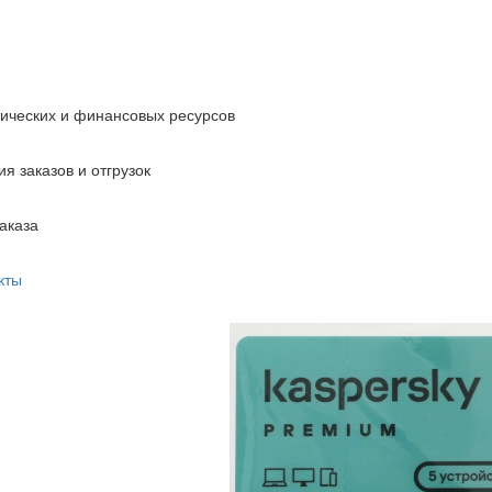
тических и финансовых ресурсов
я заказов и отгрузок
аказа
кты
Программно
Premium + Wh
Base Card 