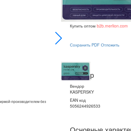
id 2091839
Купить оптом
b2b.merlion.com
Сохранить PDF
Отложить
Вендор
Вендор
KASPERSKY
EAN код
фирмой-производителем без
5056244926533
Основные характе