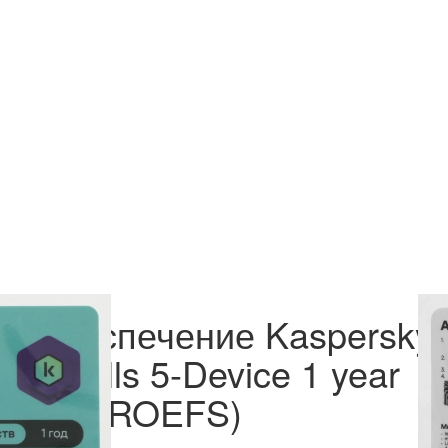
е Обеспечение Kaspersky
o Calls 5-Device 1 year
(KL1049ROEFS)