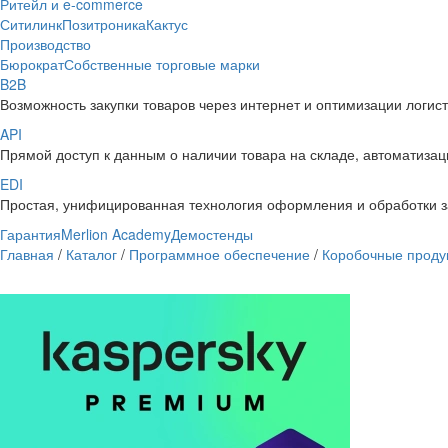
Ритейл и e-commerce
Ситилинк
Позитроника
Кактус
Производство
Бюрократ
Собственные торговые марки
B2B
Возможность закупки товаров через интернет и оптимизации логис
API
Прямой доступ к данным о наличии товара на складе, автоматизаци
EDI
Простая, унифицированная технология оформления и обработки з
Гарантия
Merlion Academy
Демостенды
Главная
/
Каталог
/
Программное обеспечение
/
Коробочные проду