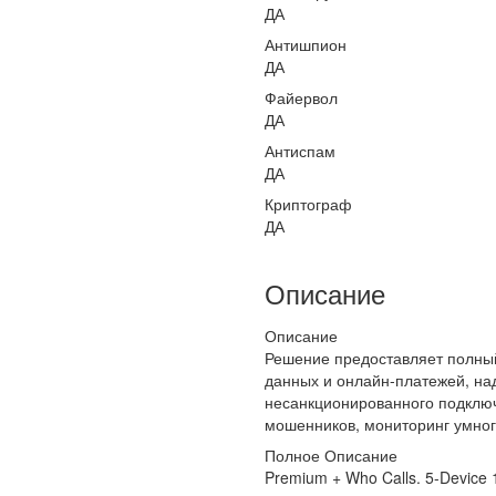
ДА
Антишпион
ДА
Файервол
ДА
Антиспам
ДА
Криптограф
ДА
Описание
Описание
Решение предоставляет полны
данных и онлайн-платежей, н
несанкционированного подключе
мошенников, мониторинг умног
Полное Описание
Premium + Who Calls. 5-Device 