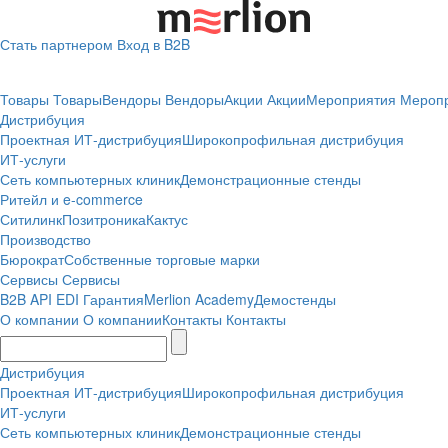
Стать партнером
Вход в B2B
Товары
Товары
Вендоры
Вендоры
Акции
Акции
Мероприятия
Мероп
Дистрибуция
Проектная
ИТ-дистрибуция
Широкопрофильная дистрибуция
ИТ-услуги
Сеть компьютерных клиник
Демонстрационные стенды
Ритейл и e-commerce
Ситилинк
Позитроника
Кактус
Производство
Бюрократ
Собственные торговые марки
Сервисы
Сервисы
B2B
API
EDI
Гарантия
Merlion Academy
Демостенды
О компании
О компании
Контакты
Контакты
Дистрибуция
Проектная
ИТ-дистрибуция
Широкопрофильная дистрибуция
ИТ-услуги
Сеть компьютерных клиник
Демонстрационные стенды