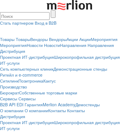
Стать партнером
Вход в B2B
Товары
Товары
Вендоры
Вендоры
Акции
Акции
Мероприятия
Мероприятия
Новости
Новости
Направления
Направления
Дистрибуция
Проектная
ИТ-дистрибуция
Широкопрофильная дистрибуция
ИТ-услуги
Сеть компьютерных клиник
Демонстрационные стенды
Ритейл и e-commerce
Ситилинк
Позитроника
Кактус
Производство
Бюрократ
Собственные торговые марки
Сервисы
Сервисы
B2B
API
EDI
Гарантия
Merlion Academy
Демостенды
О компании
О компании
Контакты
Контакты
Дистрибуция
Проектная
ИТ-дистрибуция
Широкопрофильная дистрибуция
ИТ-услуги