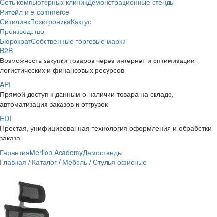
Сеть компьютерных клиник
Демонстрационные стенды
Ритейл и e-commerce
Ситилинк
Позитроника
Кактус
Производство
Бюрократ
Собственные торговые марки
B2B
Возможность закупки товаров через интернет и оптимизации
логистических и финансовых ресурсов
API
Прямой доступ к данным о наличии товара на складе,
автоматизация заказов и отгрузок
EDI
Простая, унифицированная технология оформления и обработки
заказа
Гарантия
Merlion Academy
Демостенды
Главная
/
Каталог
/
Мебель
/
Стулья офисные