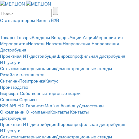
Стать партнером
Вход в B2B
Товары
Товары
Вендоры
Вендоры
Акции
Акции
Мероприятия
Мероприятия
Новости
Новости
Направления
Направления
Дистрибуция
Проектная
ИТ-дистрибуция
Широкопрофильная дистрибуция
ИТ-услуги
Сеть компьютерных клиник
Демонстрационные стенды
Ритейл и e-commerce
Ситилинк
Позитроника
Кактус
Производство
Бюрократ
Собственные торговые марки
Сервисы
Сервисы
B2B
API
EDI
Гарантия
Merlion Academy
Демостенды
О компании
О компании
Контакты
Контакты
Дистрибуция
Проектная
ИТ-дистрибуция
Широкопрофильная дистрибуция
ИТ-услуги
Сеть компьютерных клиник
Демонстрационные стенды