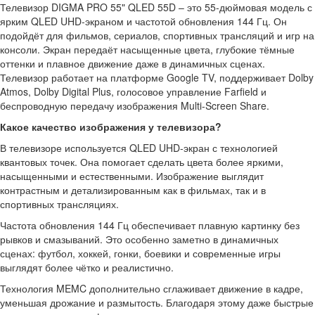
Телевизор DIGMA PRO 55" QLED 55D – это 55-дюймовая модель с
ярким QLED UHD-экраном и частотой обновления 144 Гц. Он
подойдёт для фильмов, сериалов, спортивных трансляций и игр на
консоли. Экран передаёт насыщенные цвета, глубокие тёмные
оттенки и плавное движение даже в динамичных сценах.
Телевизор работает на платформе Google TV, поддерживает Dolby
Atmos, Dolby Digital Plus, голосовое управление Farfield и
беспроводную передачу изображения Multi-Screen Share.
Какое качество изображения у телевизора?
В телевизоре используется QLED UHD-экран с технологией
квантовых точек. Она помогает сделать цвета более яркими,
насыщенными и естественными. Изображение выглядит
контрастным и детализированным как в фильмах, так и в
спортивных трансляциях.
Частота обновления 144 Гц обеспечивает плавную картинку без
рывков и смазываний. Это особенно заметно в динамичных
сценах: футбол, хоккей, гонки, боевики и современные игры
выглядят более чётко и реалистично.
Технология MEMC дополнительно сглаживает движение в кадре,
уменьшая дрожание и размытость. Благодаря этому даже быстрые