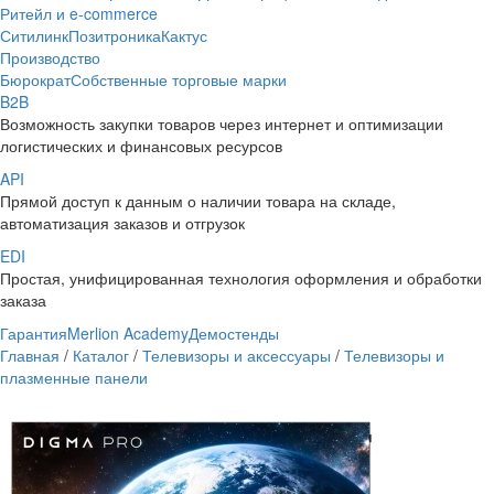
Ритейл и e-commerce
Ситилинк
Позитроника
Кактус
Производство
Бюрократ
Собственные торговые марки
B2B
Возможность закупки товаров через интернет и оптимизации
логистических и финансовых ресурсов
API
Прямой доступ к данным о наличии товара на складе,
автоматизация заказов и отгрузок
EDI
Простая, унифицированная технология оформления и обработки
заказа
Гарантия
Merlion Academy
Демостенды
Главная
/
Каталог
/
Телевизоры и аксессуары
/
Телевизоры и
плазменные панели