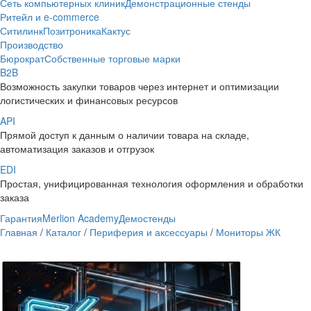
Сеть компьютерных клиник
Демонстрационные стенды
Ритейл и e-commerce
Ситилинк
Позитроника
Кактус
Производство
Бюрократ
Собственные торговые марки
B2B
Возможность закупки товаров через интернет и оптимизации
логистических и финансовых ресурсов
API
Прямой доступ к данным о наличии товара на складе,
автоматизация заказов и отгрузок
EDI
Простая, унифицированная технология оформления и обработки
заказа
Гарантия
Merlion Academy
Демостенды
Главная
/
Каталог
/
Периферия и аксессуары
/
Мониторы ЖК