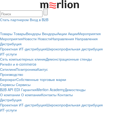
Стать партнером
Вход в B2B
Товары
Товары
Вендоры
Вендоры
Акции
Акции
Мероприятия
Мероприятия
Новости
Новости
Направления
Направления
Дистрибуция
Проектная
ИТ-дистрибуция
Широкопрофильная дистрибуция
ИТ-услуги
Сеть компьютерных клиник
Демонстрационные стенды
Ритейл и e-commerce
Ситилинк
Позитроника
Кактус
Производство
Бюрократ
Собственные торговые марки
Сервисы
Сервисы
B2B
API
EDI
Гарантия
Merlion Academy
Демостенды
О компании
О компании
Контакты
Контакты
Дистрибуция
Проектная
ИТ-дистрибуция
Широкопрофильная дистрибуция
ИТ-услуги