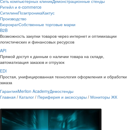
Сеть компьютерных клиник
Демонстрационные стенды
Ритейл и e-commerce
Ситилинк
Позитроника
Кактус
Производство
Бюрократ
Собственные торговые марки
B2B
Возможность закупки товаров через интернет и оптимизации
логистических и финансовых ресурсов
API
Прямой доступ к данным о наличии товара на складе,
автоматизация заказов и отгрузок
EDI
Простая, унифицированная технология оформления и обработки
заказа
Гарантия
Merlion Academy
Демостенды
Главная
/
Каталог
/
Периферия и аксессуары
/
Мониторы ЖК