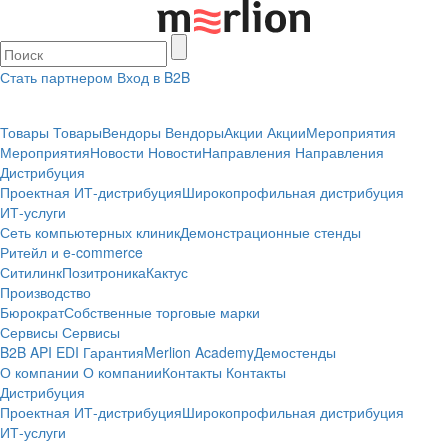
Стать партнером
Вход в B2B
Товары
Товары
Вендоры
Вендоры
Акции
Акции
Мероприятия
Мероприятия
Новости
Новости
Направления
Направления
Дистрибуция
Проектная
ИТ-дистрибуция
Широкопрофильная дистрибуция
ИТ-услуги
Сеть компьютерных клиник
Демонстрационные стенды
Ритейл и e-commerce
Ситилинк
Позитроника
Кактус
Производство
Бюрократ
Собственные торговые марки
Сервисы
Сервисы
B2B
API
EDI
Гарантия
Merlion Academy
Демостенды
О компании
О компании
Контакты
Контакты
Дистрибуция
Проектная
ИТ-дистрибуция
Широкопрофильная дистрибуция
ИТ-услуги