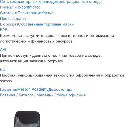
Сеть компьютерных клиник
Демонстрационные стенды
Ритейл и e-commerce
Ситилинк
Позитроника
Кактус
Производство
Бюрократ
Собственные торговые марки
B2B
Возможность закупки товаров через интернет и оптимизации
логистических и финансовых ресурсов
API
Прямой доступ к данным о наличии товара на складе,
автоматизация заказов и отгрузок
EDI
Простая, унифицированная технология оформления и обработки
заказа
Гарантия
Merlion Academy
Демостенды
Главная
/
Каталог
/
Мебель
/
Стулья офисные