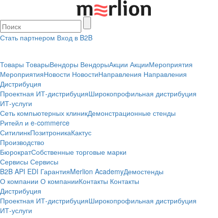
Стать партнером
Вход в B2B
Товары
Товары
Вендоры
Вендоры
Акции
Акции
Мероприятия
Мероприятия
Новости
Новости
Направления
Направления
Дистрибуция
Проектная
ИТ-дистрибуция
Широкопрофильная дистрибуция
ИТ-услуги
Сеть компьютерных клиник
Демонстрационные стенды
Ритейл и e-commerce
Ситилинк
Позитроника
Кактус
Производство
Бюрократ
Собственные торговые марки
Сервисы
Сервисы
B2B
API
EDI
Гарантия
Merlion Academy
Демостенды
О компании
О компании
Контакты
Контакты
Дистрибуция
Проектная
ИТ-дистрибуция
Широкопрофильная дистрибуция
ИТ-услуги