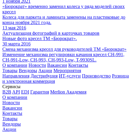
1 ноября 2021
«Бюрократ» временно заменил колеса у ряда моделей своих
кресел
Колеса для паркета и ламината заменены на пластиковые до
конца ноября 2021 года.
13 мая 2016
Актуализация фотографий в карточках товаров
Новые фото кресел ТМ «Бюрократ».
30 марта 2016
Смена механизма кресел для руководителей ТМ «Бюрократ»
Изменение механизма регулировки качания кресел CH-991,
CH-991-Low, CH-993, CH-993-Low, T-9930SL.
О компании
Новости
Вакансии
Контакты
Товары
Вендоры
Акции
Мероприятия
Направления
Дистрибуция
ИТ-услуги
Производство
Розница
и электронная коммерция
Сервисы
B2B
API
EDI
Гарантия
Merlion Академия
О компании
Новости
Вакансии
Контакты
Товары
Вендоры
Акции