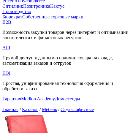
Ритейл и e-commerce
Ситилинк
Позитроника
Кактус
Производство
Бюрократ
Собственные торговые марки
B2B
Возможность закупки товаров через интернет и оптимизации
логистических и финансовых ресурсов
API
Прямой доступ к данным о наличии товара на складе,
автоматизация заказов и отгрузок
EDI
Простая, унифицированная технология оформления и
обработки заказа
Гарантия
Merlion Academy
Демостенды
Главная
/
Каталог
/
Мебель
/
Стулья офисные