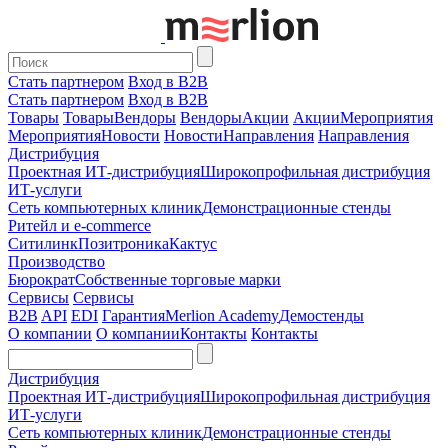
Стать партнером
Вход в B2B
Стать партнером
Вход в B2B
Товары
Товары
Вендоры
Вендоры
Акции
Акции
Мероприятия
Мероприятия
Новости
Новости
Направления
Направления
Дистрибуция
Проектная
ИТ-дистрибуция
Широкопрофильная дистрибуция
ИТ-услуги
Сеть компьютерных клиник
Демонстрационные стенды
Ритейл и e-commerce
Ситилинк
Позитроника
Кактус
Производство
Бюрократ
Собственные торговые марки
Сервисы
Сервисы
B2B
API
EDI
Гарантия
Merlion Academy
Демостенды
О компании
О компании
Контакты
Контакты
Дистрибуция
Проектная
ИТ-дистрибуция
Широкопрофильная дистрибуция
ИТ-услуги
Сеть компьютерных клиник
Демонстрационные стенды