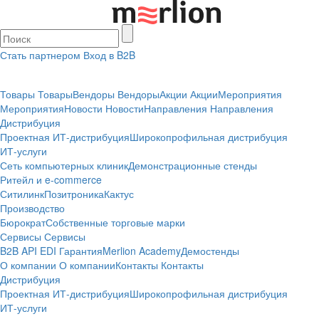
Стать партнером
Вход в B2B
Товары
Товары
Вендоры
Вендоры
Акции
Акции
Мероприятия
Мероприятия
Новости
Новости
Направления
Направления
Дистрибуция
Проектная
ИТ-дистрибуция
Широкопрофильная дистрибуция
ИТ-услуги
Сеть компьютерных клиник
Демонстрационные стенды
Ритейл и e-commerce
Ситилинк
Позитроника
Кактус
Производство
Бюрократ
Собственные торговые марки
Сервисы
Сервисы
B2B
API
EDI
Гарантия
Merlion Academy
Демостенды
О компании
О компании
Контакты
Контакты
Дистрибуция
Проектная
ИТ-дистрибуция
Широкопрофильная дистрибуция
ИТ-услуги