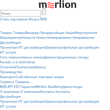
Стать партнером
Вход в B2B
Товары
Товары
Вендоры
Вендоры
Акции
Акции
Мероприятия
Мероприятия
Новости
Новости
Направления
Направления
Дистрибуция
Проектная
ИТ-дистрибуция
Широкопрофильная дистрибуция
ИТ-услуги
Сеть компьютерных клиник
Демонстрационные стенды
Ритейл и e-commerce
Ситилинк
Позитроника
Кактус
Производство
Бюрократ
Собственные торговые марки
Сервисы
Сервисы
B2B
API
EDI
Гарантия
Merlion Academy
Демостенды
О компании
О компании
Контакты
Контакты
Дистрибуция
Проектная
ИТ-дистрибуция
Широкопрофильная дистрибуция
ИТ-услуги