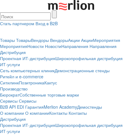
Стать партнером
Вход в B2B
Товары
Товары
Вендоры
Вендоры
Акции
Акции
Мероприятия
Мероприятия
Новости
Новости
Направления
Направления
Дистрибуция
Проектная
ИТ-дистрибуция
Широкопрофильная дистрибуция
ИТ-услуги
Сеть компьютерных клиник
Демонстрационные стенды
Ритейл и e-commerce
Ситилинк
Позитроника
Кактус
Производство
Бюрократ
Собственные торговые марки
Сервисы
Сервисы
B2B
API
EDI
Гарантия
Merlion Academy
Демостенды
О компании
О компании
Контакты
Контакты
Дистрибуция
Проектная
ИТ-дистрибуция
Широкопрофильная дистрибуция
ИТ-услуги