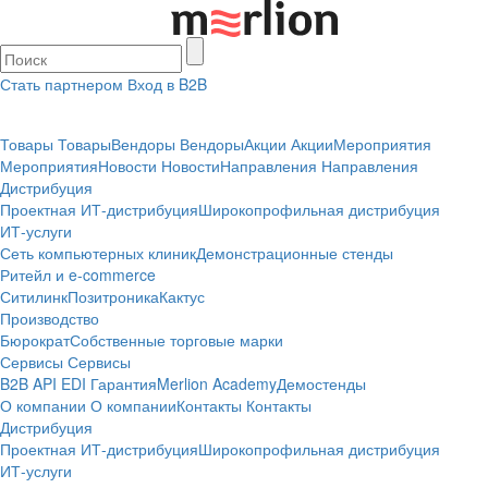
Стать партнером
Вход в B2B
Товары
Товары
Вендоры
Вендоры
Акции
Акции
Мероприятия
Мероприятия
Новости
Новости
Направления
Направления
Дистрибуция
Проектная
ИТ-дистрибуция
Широкопрофильная дистрибуция
ИТ-услуги
Сеть компьютерных клиник
Демонстрационные стенды
Ритейл и e-commerce
Ситилинк
Позитроника
Кактус
Производство
Бюрократ
Собственные торговые марки
Сервисы
Сервисы
B2B
API
EDI
Гарантия
Merlion Academy
Демостенды
О компании
О компании
Контакты
Контакты
Дистрибуция
Проектная
ИТ-дистрибуция
Широкопрофильная дистрибуция
ИТ-услуги