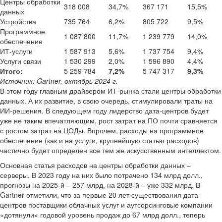
Центры обработки
318 008
34,7%
367 171
15,5%
данных
Устройства
735 764
6,2%
805 722
9,5%
Программное
1 087 800
11,7%
1 239 779
14,0%
обеспечение
ИТ-услуги
1 587 913
5,6%
1 737 754
9,4%
Услуги связи
1 530 299
2,0%
1 596 890
4,4%
Итого:
5 259 784
7,2%
5 747 317
9,3%
Источник: Gartner, октябрь 2024 г.
В этом году главным драйвером ИТ-рынка стали центры обработки
данных. А их развитие, в свою очередь, стимулировали траты на
ИИ-решения. В следующем году лидерство дата-центров будет
уже не таким впечатляющим, рост затрат на ПО почти сравняется
с ростом затрат на ЦОДы. Впрочем, расходы на программное
обеспечение (как и на услуги, крупнейшую статью расходов)
частично будет определен все тем же искусственным интеллектом.
Основная статья расходов на центры обработки данных –
серверы. В 2023 году на них было потрачено 134 млрд долл.,
прогнозы на 2025-й – 257 млрд, на 2028-й – уже 332 млрд. В
Gartner отметили, что за первые 20 лет существования дата-
центров поставщики облачных услуг и аутсорсинговые компании
«дотянули» годовой уровень продаж до 67 млрд долл., теперь