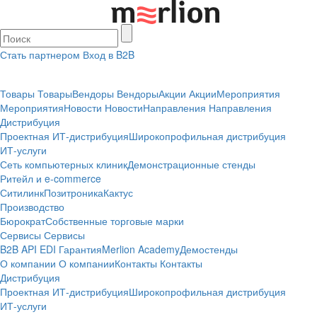
Стать партнером
Вход в B2B
Товары
Товары
Вендоры
Вендоры
Акции
Акции
Мероприятия
Мероприятия
Новости
Новости
Направления
Направления
Дистрибуция
Проектная
ИТ-дистрибуция
Широкопрофильная дистрибуция
ИТ-услуги
Сеть компьютерных клиник
Демонстрационные стенды
Ритейл и e-commerce
Ситилинк
Позитроника
Кактус
Производство
Бюрократ
Собственные торговые марки
Сервисы
Сервисы
B2B
API
EDI
Гарантия
Merlion Academy
Демостенды
О компании
О компании
Контакты
Контакты
Дистрибуция
Проектная
ИТ-дистрибуция
Широкопрофильная дистрибуция
ИТ-услуги