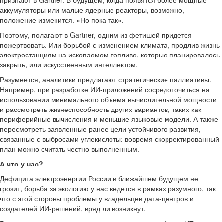
признают в Gartner. В будущем, когда появятся более мощные
аккумуляторы или малые ядерные реакторы, возможно,
положение изменится. «Но пока так».
Поэтому, полагают в Gartner, одним из фетишей придется
пожертвовать. Или борьбой с изменением климата, продлив жизнь
электростанциям на ископаемом топливе, которые планировалось
закрыть, или искусственным интеллектом.
Разумеется, аналитики предлагают стратегические паллиативы.
Например, при разработке ИИ-приложений сосредоточиться на
использовании минимального объема вычислительной мощности
и рассмотреть жизнеспособность других вариантов, таких как
периферийные вычисления и меньшие языковые модели. А также
пересмотреть заявленные ранее цели устойчивого развития,
связанные с выбросами углекислоты: вовремя скорректированный
план можно считать честно выполненным.
А что у нас?
Дефицита электроэнергии России в ближайшем будущем не
грозит, борьба за экологию у нас ведется в рамках разумного, так
что с этой стороны проблемы у владельцев дата-центров и
создателей ИИ-решений, вряд ли возникнут.