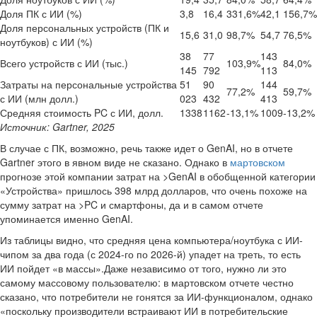
Доля ПК с ИИ (%)
3,8
16,4
331,6%
42,1
156,7%
Доля персональных устройств (ПК и
15,6
31,0
98,7%
54,7
76,5%
ноутбуков) с ИИ (%)
38
77
143
Всего устройств с ИИ (тыс.)
103,9%
84,0%
145
792
113
Затраты на персональные устройства
51
90
144
77,2%
59,7%
с ИИ (млн долл.)
023
432
413
Средняя стоимость PC с ИИ, долл.
1338
1162
-13,1%
1009
-13,2%
Источник: Gartner, 2025
В случае с ПК, возможно, речь также идет о GenAI, но в отчете
Gartner этого в явном виде не сказано. Однако в
мартовском
прогнозе этой компании затрат на >GenAI в обобщенной категории
«Устройства» пришлось 398 млрд долларов, что очень похоже на
сумму затрат на >PC и смартфоны, да и в самом отчете
упоминается именно GenAI.
Из таблицы видно, что средняя цена компьютера/ноутбука с ИИ-
чипом за два года (с 2024-го по 2026-й) упадет на треть, то есть
ИИ пойдет «в массы».Даже независимо от того, нужно ли это
самому массовому пользователю: в мартовском отчете честно
сказано, что потребители не гонятся за ИИ-функционалом, однако
«поскольку производители встраивают ИИ в потребительские