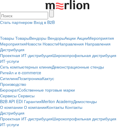
Стать партнером
Вход в B2B
Товары
Товары
Вендоры
Вендоры
Акции
Акции
Мероприятия
Мероприятия
Новости
Новости
Направления
Направления
Дистрибуция
Проектная
ИТ-дистрибуция
Широкопрофильная дистрибуция
ИТ-услуги
Сеть компьютерных клиник
Демонстрационные стенды
Ритейл и e-commerce
Ситилинк
Позитроника
Кактус
Производство
Бюрократ
Собственные торговые марки
Сервисы
Сервисы
B2B
API
EDI
Гарантия
Merlion Academy
Демостенды
О компании
О компании
Контакты
Контакты
Дистрибуция
Проектная
ИТ-дистрибуция
Широкопрофильная дистрибуция
ИТ-услуги