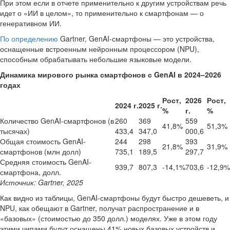
При этом если в отчете применительно к другим устройствам речь
идет о «ИИ в целом», то применительно к смартфонам — о
генеративном ИИ.
По определению
Gartner, GenAI-смартфоны — это устройства,
оснащенные встроенным нейронным процессором (NPU),
способным обрабатывать небольшие языковые модели.
Динамика мирового рынка смартфонов с GenAI в 2024–2026
годах
Рост,
2026
Рост,
2024 г.
2025 г.
%
г.
%
Количество GenAI-смартфонов (в
260
369
559
41,8%
51,3%
тысячах)
433,4
347,0
000,6
Общая стоимость GenAI-
244
298
393
21,8%
31,9%
смартфонов (млн долл)
735,1
189,5
297,7
Средняя стоимость GenAI-
939,7
807,3
-14,1%
703,6
-12,9%
смартфона, долл.
Источник: Gartner, 2025
Как видно из таблицы, GenAI-смартфоны будут быстро дешеветь, и
NPU, как обещают в Gartner, получат распространение и в
«базовых» (стоимостью до 350 долл.) моделях. Уже в этом году
этими чипами будут оснащены 41% новых базовых устройств и