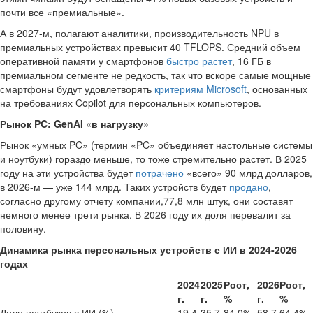
почти все «премиальные».
А в 2027-м, полагают аналитики, производительность NPU в
премиальных устройствах превысит 40 TFLOPS. Средний объем
оперативной памяти у смартфонов
быстро растет
, 16 ГБ в
премиальном сегменте не редкость, так что вскоре самые мощные
смартфоны будут удовлетворять
критериям Microsoft
, основанных
на требованиях Copilot для персональных компьютеров.
Рынок PC: GenAI «в нагрузку»
Рынок «умных PC» (термин «PC» объединяет настольные системы
и ноутбуки) гораздо меньше, то тоже стремительно растет. В 2025
году на эти устройства будет
потрачено
«всего» 90 млрд долларов,
в 2026-м — уже 144 млрд. Таких устройств будет
продано
,
согласно другому отчету компании,77,8 млн штук, они составят
немного менее трети рынка. В 2026 году их доля перевалит за
половину.
Динамика рынка персональных устройств с ИИ в 2024-2026
годах
2024
2025
Рост,
2026
Рост,
г.
г.
%
г.
%
Доля ноутбуков с ИИ (%)
19,4
35,7
84,0%
58,7
64,4%