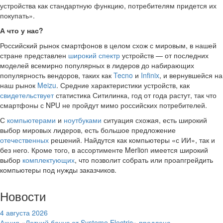
устройства как стандартную функцию, потребителям придется их
покупать».
А что у нас?
Российский рынок смартфонов в целом схож с мировым, в нашей
стране представлен
широкий спектр
устройств — от последних
моделей всемирно популярных в лидеров до набирающих
популярность вендоров, таких как
Tecno
и
Infinix
, и вернувшейся на
наш рынок
Meizu
. Средние характеристики устройств, как
свидетельствует
статистика Ситилинка, год от года растут, так что
смартфоны с NPU не пройдут мимо российских потребителей.
С
компьютерами
и
ноутбуками
ситуация схожая, есть широкий
выбор мировых лидеров, есть большое предложение
отечественных
решений. Найдутся как компьютеры «с ИИ», так и
без него. Кроме того, в ассортименте Merlion имеется широкий
выбор
комплектующих
, что позволит собрать или проапгрейдить
компьютеры под нужды заказчиков.
Новости
4 августа 2026
Акция «Летний бонус от Systeme Electric» продлена