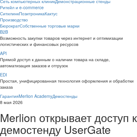
Сеть компьютерных клиник
Демонстрационные стенды
Ритейл и e-commerce
Ситилинк
Позитроника
Кактус
Производство
Бюрократ
Собственные торговые марки
B2B
Возможность закупки товаров через интернет и оптимизации
логистических и финансовых ресурсов
API
Прямой доступ к данным о наличии товара на складе,
автоматизация заказов и отгрузок
EDI
Простая, унифицированная технология оформления и обработки
заказа
Гарантия
Merlion Academy
Демостенды
8 мая 2026
Merlion открывает доступ к
демостенду UserGate