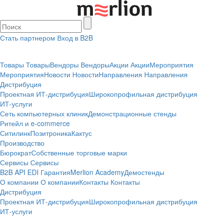
Стать партнером
Вход в B2B
Товары
Товары
Вендоры
Вендоры
Акции
Акции
Мероприятия
Мероприятия
Новости
Новости
Направления
Направления
Дистрибуция
Проектная
ИТ-дистрибуция
Широкопрофильная дистрибуция
ИТ-услуги
Сеть компьютерных клиник
Демонстрационные стенды
Ритейл и e-commerce
Ситилинк
Позитроника
Кактус
Производство
Бюрократ
Собственные торговые марки
Сервисы
Сервисы
B2B
API
EDI
Гарантия
Merlion Academy
Демостенды
О компании
О компании
Контакты
Контакты
Дистрибуция
Проектная
ИТ-дистрибуция
Широкопрофильная дистрибуция
ИТ-услуги