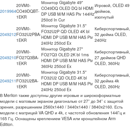
Монитор Gigabyte 49"
20VM0-
Игровой, OLED 49
CO49DQ OLED DQ bl HDMI
2019964
CO49DQBT-
дюймов,
DP USB M/M HAS Piv 144Hz
1EKR
изогнутый
250cd In Cur
Монитор Gigabyte 31.5"
20VM0-
Киберспортивный,
FO32U2P QD OLED 4K bl
2049212
FO32U2PBA-
32 дюйма OLED,
HDMI DP USB M/M HAS Piv
1EKR
240Hz
240Hz 250cd Ex
Монитор Gigabyte 27"
20VM0-
Киберспортивный,
FO27Q3 OLED 2K bl 1ms
2049210
FO27Q3BA-
27 дюймов QHD
HDMI DP USB M/M HAS Piv
1EKR
OLED, 360Hz
360Hz 250cd Ex
Монитор Gigabyte 31.5"
20VM0-
Киберспортивный,
FO32U2 QD OLED 4K bl
2049211
FO32U2BA-
32 дюйма 4k
HDMI DP USB M/M HAS Piv
1EKR
OLED, 260Hz
240Hz 250cd Ex
В Merlion также доступны другие игровые и широкоформатные
модели с матовым экраном диагональю от 27” до 34” с защитой
зрения, разрешением 2560x1440 / 3440x1440 / 3840x2160. Есть
модели с матрицей VA QHD и 4k, с частотой обновления 144Гц и
165 Гц. Оснащены креплением VESA или кронштейном Arm
Edition.