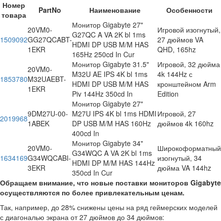
Номер
PartNo
Наименование
Особенности
товара
Монитор Gigabyte 27"
20VM0-
Игровой изогнутый,
G27QC A VA 2K bl 1ms
1509092
GG27QCABT-
27 дюймов VA
HDMI DP USB M/M HAS
1EKR
QHD, 165hz
165Hz 250cd In Cur
Монитор Gigabyte 31.5"
Игровой, 32 дюйма
20VM0-
M32U AE IPS 4K bl 1ms
4k 144Hz с
1853780
M32UAEBT-
HDMI DP USB M/M HAS
кронштейном Arm
1EKR
Piv 144Hz 350cd In
Edition
Монитор Gigabyte 27"
9DM27U-00-
M27U IPS 4K bl 1ms HDMI
Игровой, 27
2019968
1ABEK
DP USB M/M HAS 160Hz
дюймов 4k 160hz
400cd In
Монитор Gigabyte 34"
20VM0-
Широкоформатный
G34WQC A VA 2K bl 1ms
1634169
G34WQCABI-
изогнутый, 34
HDMI DP M/M HAS 144Hz
3EKR
дюйма VA 144hz
350cd In Cur
Обращаем внимание, что новые поставки мониторов Gigabyte
осуществляются по более привлекательным ценам.
Так, например, до 28% снижены цены на ряд геймерских моделей
с диагональю экрана от 27 дюймов до 34 дюймов: