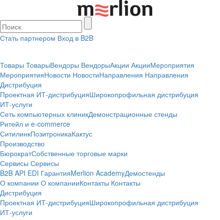
Стать партнером
Вход в B2B
Товары
Товары
Вендоры
Вендоры
Акции
Акции
Мероприятия
Мероприятия
Новости
Новости
Направления
Направления
Дистрибуция
Проектная
ИТ-дистрибуция
Широкопрофильная дистрибуция
ИТ-услуги
Сеть компьютерных клиник
Демонстрационные стенды
Ритейл и e-commerce
Ситилинк
Позитроника
Кактус
Производство
Бюрократ
Собственные торговые марки
Сервисы
Сервисы
B2B
API
EDI
Гарантия
Merlion Academy
Демостенды
О компании
О компании
Контакты
Контакты
Дистрибуция
Проектная
ИТ-дистрибуция
Широкопрофильная дистрибуция
ИТ-услуги