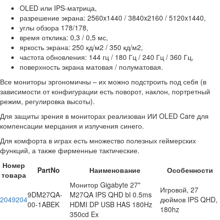
OLED или IPS-матрица,
разрешение экрана: 2560x1440 / 3840x2160 / 5120x1440,
углы обзора 178/178,
время отклика: 0,3 / 0,5 мс,
яркость экрана: 250 кд/м2 / 350 кд/м2,
частота обновления: 144 гц / 180 Гц / 240 Гц / 360 Гц,
поверхность экрана матовая / полуматовая.
Все мониторы эргономичны – их можно подстроить под себя (в
зависимости от конфигурации есть поворот, наклон, портретный
режим, регулировка высоты).
Для защиты зрения в мониторах реализован ИИ OLED Care для
компенсации мерцания и излучения синего.
Для комфорта в играх есть множество полезных геймерских
функций, а также фирменные тактические.
Номер
PartNo
Наименование
Особенности
товара
Монитор Gigabyte 27"
Игровой, 27
9DM27QA-
M27QA IPS QHD bl 0.5ms
2049204
дюймов IPS QHD,
00-1ABEK
HDMI DP USB HAS 180Hz
180hz
350cd Ex