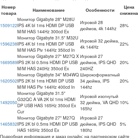
Номер
Цена
Наименование
Особенности
товара
снижена
Монитор Gigabyte 28" M28U
Игровой 28
1509122
IPS 4K bl 1ms HDMI DP USB
28%
дюймов, 4k 144hz
M/M HAS 144Hz 300cd Ex
Монитор Gigabyte 31.5" M32U
Игровой 32 дюйма,
1596238
IPS 4K bl 1ms HDMI DP USB
22%
4k 144Hz
M/M HAS Piv 144Hz 350cd In
Монитор Gigabyte 27" M27Q X
Игровой 27
1669589
IPS 2K bl 0.5ms HDMI DP USB
дюймов, IPS QHD
20%
M/M HAS 240Hz 350cd Ex
240HZ
Монитор Gigabyte 34" M34WQ
Широкоформатный
1620502
IPS 2K bl 1ms HDMI DP USB
34 дюйма, IPS
20%
M/M HAS Piv 144Hz 400cd In
144hz
Монитор Gigabyte 31.5"
Игровой изогнутый
G32QC A VA 2K bl 1ms HDMI
1492050
32 дюйма, VA QHD
10%
DP USB HAS 165Hz 350cd Ex
165hz
Cur
Монитор Gigabyte 27" M27Q
Игровой 27
1465832
IPS 2K bl 0.5ms HDMI DP USB
дюймов, IPS QHD
5%
HAS 165Hz 350cd Ex
180hz
Подробная информация и заказ онлайн: на партнерском сайте