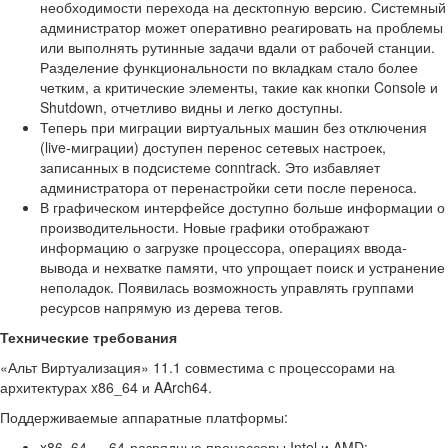
необходимости перехода на десктопную версию. Системный
администратор может оперативно реагировать на проблемы
или выполнять рутинные задачи вдали от рабочей станции.
Разделение функциональности по вкладкам стало более
четким, а критические элементы, такие как кнопки Console и
Shutdown, отчетливо видны и легко доступны.
Теперь при миграции виртуальных машин без отключения
(live-миграции) доступен перенос сетевых настроек,
записанных в подсистеме conntrack. Это избавляет
администратора от перенастройки сети после переноса.
В графическом интерфейсе доступно больше информации о
производительности. Новые графики отображают
информацию о загрузке процессора, операциях ввода-
вывода и нехватке памяти, что упрощает поиск и устранение
неполадок. Появилась возможность управлять группами
ресурсов напрямую из дерева тегов.
Технические требования
«Альт Виртуализация» 11.1 совместима с процессорами на
архитектурах x86_64 и AArch64.
Поддерживаемые аппаратные платформы:
x86_64 — 64-разрядные процессоры Intel и AMD;