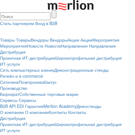
Стать партнером
Вход в B2B
Товары
Товары
Вендоры
Вендоры
Акции
Акции
Мероприятия
Мероприятия
Новости
Новости
Направления
Направления
Дистрибуция
Проектная
ИТ-дистрибуция
Широкопрофильная дистрибуция
ИТ-услуги
Сеть компьютерных клиник
Демонстрационные стенды
Ритейл и e-commerce
Ситилинк
Позитроника
Кактус
Производство
Бюрократ
Собственные торговые марки
Сервисы
Сервисы
B2B
API
EDI
Гарантия
Merlion Academy
Демостенды
О компании
О компании
Контакты
Контакты
Дистрибуция
Проектная
ИТ-дистрибуция
Широкопрофильная дистрибуция
ИТ-услуги