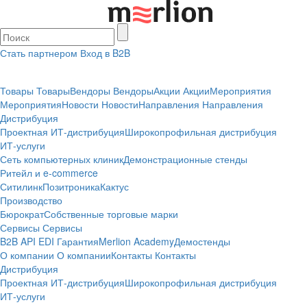
Стать партнером
Вход в B2B
Товары
Товары
Вендоры
Вендоры
Акции
Акции
Мероприятия
Мероприятия
Новости
Новости
Направления
Направления
Дистрибуция
Проектная
ИТ-дистрибуция
Широкопрофильная дистрибуция
ИТ-услуги
Сеть компьютерных клиник
Демонстрационные стенды
Ритейл и e-commerce
Ситилинк
Позитроника
Кактус
Производство
Бюрократ
Собственные торговые марки
Сервисы
Сервисы
B2B
API
EDI
Гарантия
Merlion Academy
Демостенды
О компании
О компании
Контакты
Контакты
Дистрибуция
Проектная
ИТ-дистрибуция
Широкопрофильная дистрибуция
ИТ-услуги