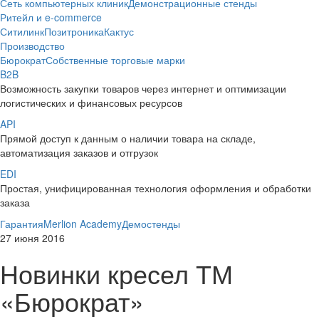
Сеть компьютерных клиник
Демонстрационные стенды
Ритейл и e-commerce
Ситилинк
Позитроника
Кактус
Производство
Бюрократ
Собственные торговые марки
B2B
Возможность закупки товаров через интернет и оптимизации
логистических и финансовых ресурсов
API
Прямой доступ к данным о наличии товара на складе,
автоматизация заказов и отгрузок
EDI
Простая, унифицированная технология оформления и обработки
заказа
Гарантия
Merlion Academy
Демостенды
27 июня 2016
Новинки кресел ТМ
«Бюрократ»