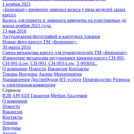
1 ноября 2021
«Бюрократ» временно заменил колеса у ряда моделей своих
кресел
Колеса для паркета и ламината заменены на пластиковые до
конца ноября 2021 года.
13 мая 2016
Актуализация фотографий в карточках товаров
Новые фото кресел ТМ «Бюрократ».
30 марта 2016
Смена механизма кресел для руководителей ТМ «Бюрократ»
Изменение механизма регулировки качания кресел CH-991,
CH-991-Low, CH-993, CH-993-Low, T-9930SL.
О компании
Новости
Вакансии
Контакты
Товары
Вендоры
Акции
Мероприятия
Направления
Дистрибуция
ИТ-услуги
Производство
Розница
и электронная коммерция
Сервисы
B2B
API
EDI
Гарантия
Merlion Академия
О компании
Новости
Вакансии
Контакты
Товары
Вендоры
Акции