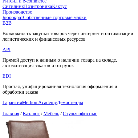
Ритейл и e-commerce
Ситилинк
Позитроника
Кактус
Производство
Бюрократ
Собственные торговые марки
B2B
Возможность закупки товаров через интернет и оптимизации
логистических и финансовых ресурсов
API
Прямой доступ к данным о наличии товара на складе,
автоматизация заказов и отгрузок
EDI
Простая, унифицированная технология оформления и
обработки заказа
Гарантия
Merlion Academy
Демостенды
Главная
/
Каталог
/
Мебель
/
Стулья офисные