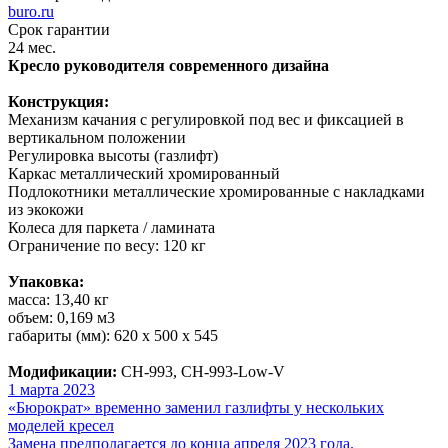
buro.ru
Срок гарантии
24 мес.
Кресло руководителя современного дизайна
Конструкция:
Механизм качания с регулировкой под вес и фиксацией в
вертикальном положении
Регулировка высоты (газлифт)
Каркас металлический хромированный
Подлокотники металлические хромированные с накладками
из экокожи
Колеса для паркета / ламината
Ограничение по весу: 120 кг
Упаковка:
масса: 13,40 кг
объем: 0,169 м3
габариты (мм): 620 х 500 х 545
Модификации:
CH-993, CH-993-Low-V
1 марта 2023
«Бюрократ» временно заменил газлифты у нескольких
моделей кресел
Замена предполагается до конца апреля 2023 года.