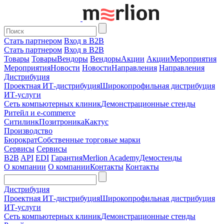
Стать партнером
Вход в B2B
Стать партнером
Вход в B2B
Товары
Товары
Вендоры
Вендоры
Акции
Акции
Мероприятия
Мероприятия
Новости
Новости
Направления
Направления
Дистрибуция
Проектная
ИТ-дистрибуция
Широкопрофильная дистрибуция
ИТ-услуги
Сеть компьютерных клиник
Демонстрационные стенды
Ритейл и e-commerce
Ситилинк
Позитроника
Кактус
Производство
Бюрократ
Собственные торговые марки
Сервисы
Сервисы
B2B
API
EDI
Гарантия
Merlion Academy
Демостенды
О компании
О компании
Контакты
Контакты
Дистрибуция
Проектная
ИТ-дистрибуция
Широкопрофильная дистрибуция
ИТ-услуги
Сеть компьютерных клиник
Демонстрационные стенды