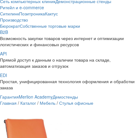
Сеть компьютерных клиник
Демонстрационные стенды
Ритейл и e-commerce
Ситилинк
Позитроника
Кактус
Производство
Бюрократ
Собственные торговые марки
B2B
Возможность закупки товаров через интернет и оптимизации
логистических и финансовых ресурсов
API
Прямой доступ к данным о наличии товара на складе,
автоматизация заказов и отгрузок
EDI
Простая, унифицированная технология оформления и обработки
заказа
Гарантия
Merlion Academy
Демостенды
Главная
/
Каталог
/
Мебель
/
Стулья офисные