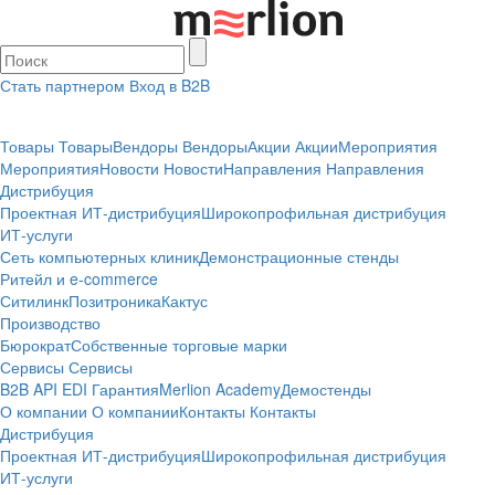
Стать партнером
Вход в B2B
Товары
Товары
Вендоры
Вендоры
Акции
Акции
Мероприятия
Мероприятия
Новости
Новости
Направления
Направления
Дистрибуция
Проектная
ИТ-дистрибуция
Широкопрофильная дистрибуция
ИТ-услуги
Сеть компьютерных клиник
Демонстрационные стенды
Ритейл и e-commerce
Ситилинк
Позитроника
Кактус
Производство
Бюрократ
Собственные торговые марки
Сервисы
Сервисы
B2B
API
EDI
Гарантия
Merlion Academy
Демостенды
О компании
О компании
Контакты
Контакты
Дистрибуция
Проектная
ИТ-дистрибуция
Широкопрофильная дистрибуция
ИТ-услуги