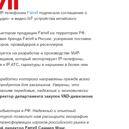
 IP-телефонии
Fanvil
подписали соглашение о
дио- и видео-IoT устройства китайского
ьютором продукции Fanvil на территории РФ.
ия бренда Fanvil в России, ускорение поставок
оров, провайдеров и реселлеров.
уется на разработке и производстве VoIP-
вщиков, который экспортирует IP-телефоны,
к IP-АТС, гарнитуры и наушники в более чем
азработки которого направлены прежде всего
родуктов для заказчиков. Уверены, что
аниям передовые, надежные и экономически
ректор департамента закупок VAD-дивизиона
трибьютора в РФ. Надежный и опытный
ктурой позволит нам расширить географию
рансформации игроков российского рынка в
й директор Fanvil Саммер Мэнг.