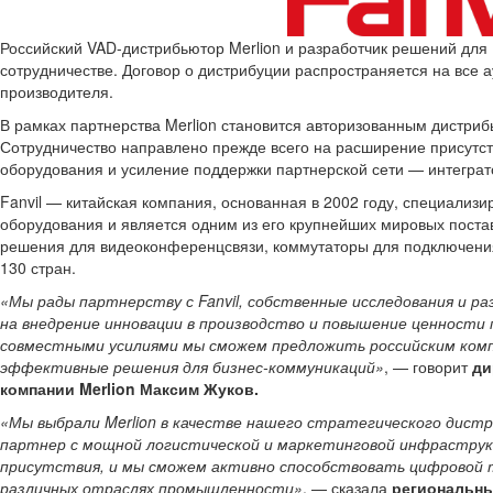
Российский VAD-дистрибьютор Merlion и разработчик решений для
сотрудничестве. Договор о дистрибуции распространяется на все ау
производителя.
В рамках партнерства Merlion становится авторизованным дистриб
Сотрудничество направлено прежде всего на расширение присутств
оборудования и усиление поддержки партнерской сети — интеграт
Fanvil — китайская компания, основанная в 2002 году, специализир
оборудования и является одним из его крупнейших мировых поста
решения для видеоконференцсвязи, коммутаторы для подключения 
130 стран.
«Мы рады партнерству с Fanvil, собственные исследования и р
на внедрение инновации в производство и повышение ценности п
совместными усилиями мы сможем предложить российским комп
эффективные решения для бизнес-коммуникаций»
, — говорит
ди
компании Merlion Максим Жуков.
«Мы выбрали Merlion в качестве нашего стратегического дис
партнер с мощной логистической и маркетинговой инфрастру
присутствия, и мы сможем активно способствовать цифровой т
различных отраслях промышленности»
, — сказала
региональны