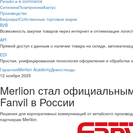
Ритейл и e-commerce
Ситилинк
Позитроника
Кактус
Производство
Бюрократ
Собственные торговые марки
B2B
Возможность закупки товаров через интернет и оптимизации логис
API
Прямой доступ к данным о наличии товара на складе, автоматизаци
EDI
Простая, унифицированная технология оформления и обработки з
Гарантия
Merlion Academy
Демостенды
12 ноября 2025
Merlion стал официальны
Fanvil в России
Решения для корпоративных коммуникаций от китайского производ
партнерам Merlion.