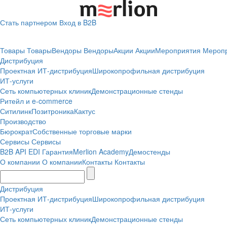
Стать партнером
Вход в B2B
Товары
Товары
Вендоры
Вендоры
Акции
Акции
Мероприятия
Мероп
Дистрибуция
Проектная
ИТ-дистрибуция
Широкопрофильная дистрибуция
ИТ-услуги
Сеть компьютерных клиник
Демонстрационные стенды
Ритейл и e-commerce
Ситилинк
Позитроника
Кактус
Производство
Бюрократ
Собственные торговые марки
Сервисы
Сервисы
B2B
API
EDI
Гарантия
Merlion Academy
Демостенды
О компании
О компании
Контакты
Контакты
Дистрибуция
Проектная
ИТ-дистрибуция
Широкопрофильная дистрибуция
ИТ-услуги
Сеть компьютерных клиник
Демонстрационные стенды